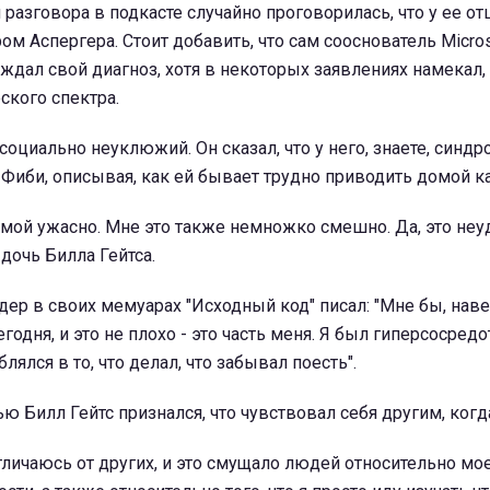
разговора в подкасте случайно проговорилась, что у ее от
ом Аспергера. Стоит добавить, что сам сооснователь Micro
ждал свой диагноз, хотя в некоторых заявлениях намекал, 
ского спектра.
социально неуклюжий. Он сказал, что у него, знаете, синдр
а Фиби, описывая, как ей бывает трудно приводить домой к
мой ужасно. Мне это также немножко смешно. Да, это неу
дочь Билла Гейтса.
дер в своих мемуарах "Исходный код" писал: "Мне бы, наве
егодня, и это не плохо - это часть меня. Я был гиперсосре
блялся в то, что делал, что забывал поесть".
ю Билл Гейтс признался, что чувствовал себя другим, когда
 отличаюсь от других, и это смущало людей относительно мо