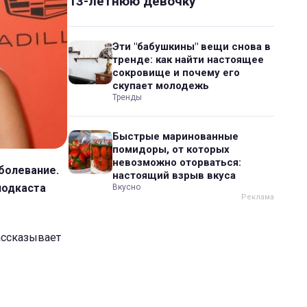
13-летнюю девочку
Эти "бабушкины" вещи снова в
тренде: как найти настоящее
сокровище и почему его
скупает молодежь
Тренды
Быстрые маринованные
помидоры, от которых
невозможно оторваться:
аболевание.
настоящий взрыв вкуса
подкаста
Вкусно
рассказывает