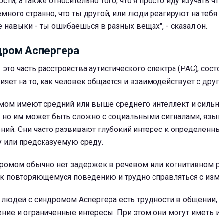
сти, а также относительно того, что я просто иду изучать чт
емного странно, что ты другой, или люди реагируют на тебя
 навыки - ты ошибаешься в разных вещах", - сказал он.
дром Аспергера
это часть расстройства аутистического спектра (РАС), сост
ияет на то, как человек общается и взаимодействует с дру
мом имеют средний или выше среднего интеллект и силь
 но им может быть сложно с социальными сигналами, язы
ний. Они часто развивают глубокий интерес к определенн
у или предсказуемую среду.
дромом обычно нет задержек в речевом или когнитивном р
ь к повторяющемуся поведению и трудно справляться с из
 людей с синдромом Аспергера есть трудности в общении,
ние и ограниченные интересы. При этом они могут иметь 