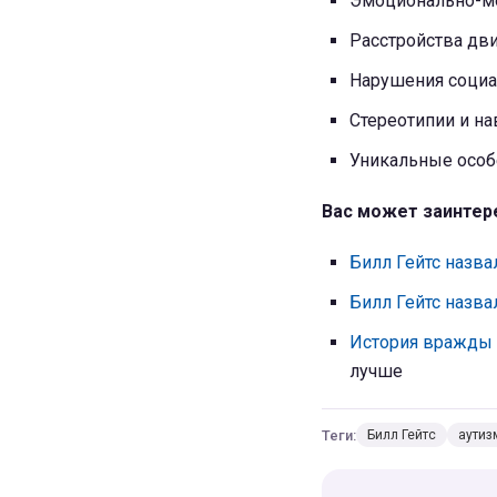
Эмоционально-м
Расстройства дв
Нарушения соци
Стереотипии и на
Уникальные особ
Вас может заинтер
Билл Гейтс назва
Билл Гейтс назва
История вражды
лучше
Теги:
Билл Гейтс
аутиз