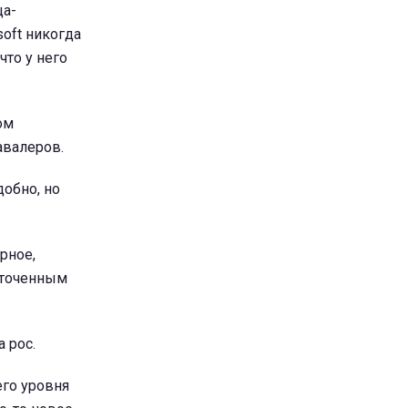
ца-
soft никогда
что у него
ом
авалеров.
добно, но
рное,
доточенным
 рос.
его уровня