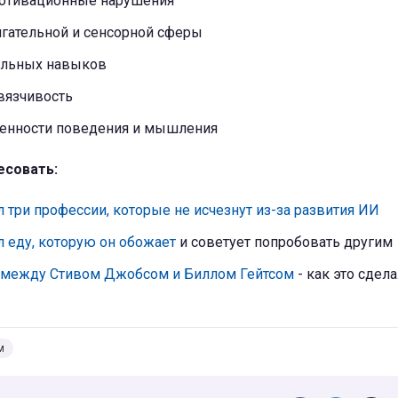
отивационные нарушения
игательной и сенсорной сферы
альных навыков
вязчивость
енности поведения и мышления
есовать:
л три профессии, которые не исчезнут из-за развития ИИ
л еду, которую он обожает
и советует попробовать другим
 между Стивом Джобсом и Биллом Гейтсом
- как это сдел
м