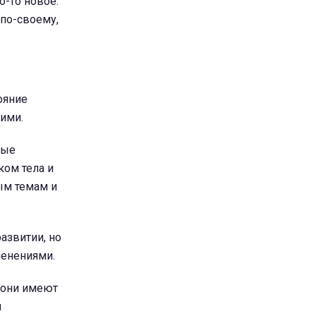
о-то новое.
 по-своему,
ояние
гими.
ные
ком тела и
ым темам и
азвитии, но
менениями.
 они имеют
и