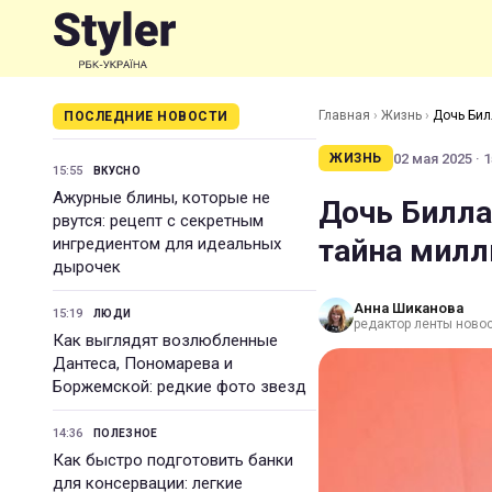
Главная
›
Жизнь
›
Дочь Бил
ПОСЛЕДНИЕ НОВОСТИ
02 мая 2025 · 1
ЖИЗНЬ
15:55
ВКУСНО
Ажурные блины, которые не
Дочь Билла
рвутся: рецепт с секретным
тайна милл
ингредиентом для идеальных
дырочек
Анна Шиканова
15:19
ЛЮДИ
редактор ленты ново
Как выглядят возлюбленные
Дантеса, Пономарева и
Боржемской: редкие фото звезд
14:36
ПОЛЕЗНОЕ
Как быстро подготовить банки
для консервации: легкие