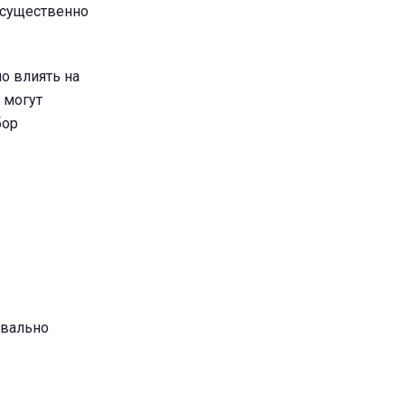
 существенно
о влиять на
 могут
бор
квально