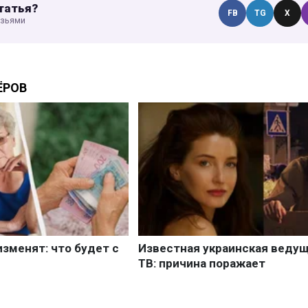
татья?
FB
TG
X
узьями