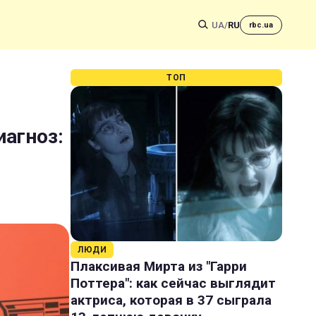
UA
/
RU
rbc.ua
ТОП
иагноз:
ЛЮДИ
Плаксивая Мирта из "Гарри
Поттера": как сейчас выглядит
актриса, которая в 37 сыграла