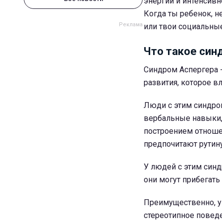
энергии и интенсивно
Когда ты ребенок, н
или твои социальные
Что такое син
Синдром Аспергера - 
развития, которое вл
Люди с этим синдро
вербальные навыки,
построением отноше
предпочитают рутин
У людей с этим син
они могут прибегат
Преимущественно, у
стереотипное поведе