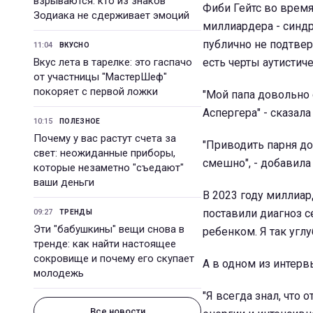
взрываются: кто из знаков
Фиби Гейтс во время 
Зодиака не сдерживает эмоций
миллиардера - синдр
публично не подтвер
11:04
ВКУСНО
Вкус лета в тарелке: это гаспачо
есть черты аутистиче
от участницы "МастерШеф"
покоряет с первой ложки
"Мой папа довольно 
Аспергера" - сказал
10:15
ПОЛЕЗНОЕ
Почему у вас растут счета за
"Приводить парня до
свет: неожиданные приборы,
смешно", - добавила 
которые незаметно "съедают"
ваши деньги
В 2023 году миллиар
поставили диагноз с
09:27
ТРЕНДЫ
Эти "бабушкины" вещи снова в
ребенком. Я так углу
тренде: как найти настоящее
сокровище и почему его скупает
А в одном из интервь
молодежь
"Я всегда знал, что
Все новости