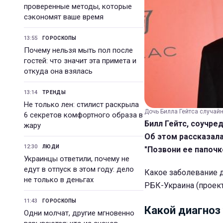
проверенные методы, которые
сэкономят ваше время
13:55
ГОРОСКОПЫ
Почему нельзя мыть пол после
гостей: что значит эта примета и
откуда она взялась
13:14
ТРЕНДЫ
Не только лен: стилист раскрыла
Дочь Билла Гейтса случайн
6 секретов комфортного образа в
Билл Гейтс, соучре
жару
Об этом рассказала
12:30
ЛЮДИ
"Позвони ее папочк
Украинцы ответили, почему не
едут в отпуск в этом году: дело
Какое заболевание д
не только в деньгах
РБК-Украина (проект
11:43
ГОРОСКОПЫ
Какой диагноз 
Одни молчат, другие мгновенно