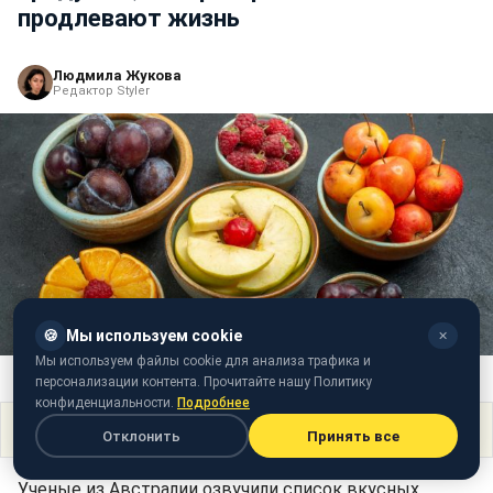
продлевают жизнь
Людмила Жукова
Редактор Styler
🍪
Мы используем cookie
✕
Мы используем файлы cookie для анализа трафика и
Фото: Какие продукты продлевают жизнь (scimex.org)
персонализации контента. Прочитайте нашу Политику
конфиденциальности.
Подробнее
Поделиться
Отклонить
Принять все
Ученые из Австралии озвучили список вкусных