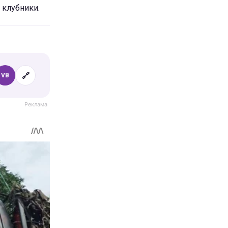
 клубники.
🔗
VB