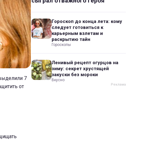
сыграл отважного героя
Гороскоп до конца лета: кому
следует готовиться к
карьерным взлетам и
раскрытию тайн
Гороскопы
Ленивый рецепт огурцов на
зиму: секрет хрустящей
закуски без мороки
 выделили 7
Вкусно
ащитить от
ащищать