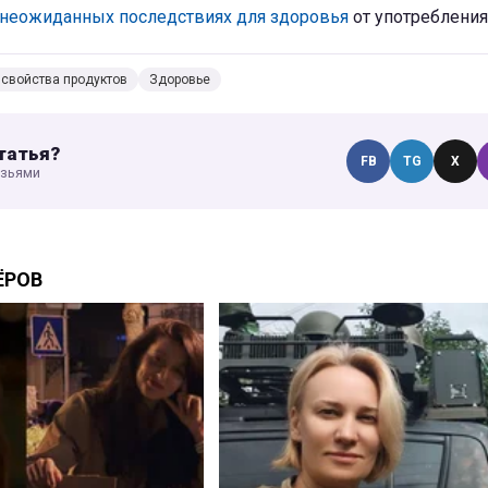
 неожиданных последствиях для здоровья
от употребления
свойства продуктов
Здоровье
татья?
FB
TG
X
узьями