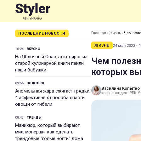
Главная
›
Жизнь
›
Чем поле
ПОСЛЕДНИЕ НОВОСТИ
24 мая 2023 · 1
ЖИЗНЬ
10:24
ВКУСНО
На Яблочный Спас: этот пирог из
Чем полезн
старой кулинарной книги пекли
которых вы
наши бабушки
09:56
ПОЛЕЗНОЕ
Василина Копытко
Аномальная жара сжигает грядки:
корреспондент РБК-У
4 эффективных способа спасти
овощи от гибели
08:43
ТРЕНДЫ
Маникюр, который выбирают
миллионерши: как сделать
трендовые "голые ногти" дома