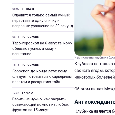
08:02
ТРЕНДЫ
Справится только самый умный:
переставьте одну спичку и
исправьте уравнение за 30 секунд
06:15
ГОРОСКОПЫ
Таро-гороскоп на 6 августа: кому
обещают успех, а кому -
испытание
Чем полезна клубника (фото
Клубника не только 
18:13
ГОРОСКОПЫ
свойств ягоды, кот
Гороскоп до конца лета: кому
следует готовиться к карьерным
некоторых болезней
взлетам и раскрытию тайн
Об этом пишет Межд
17:34
ВКУСНО
Варить не нужно: как закрыть
Антиоксидант
освежающий компот из любых
фруктов за 15 минут
Клубника является 