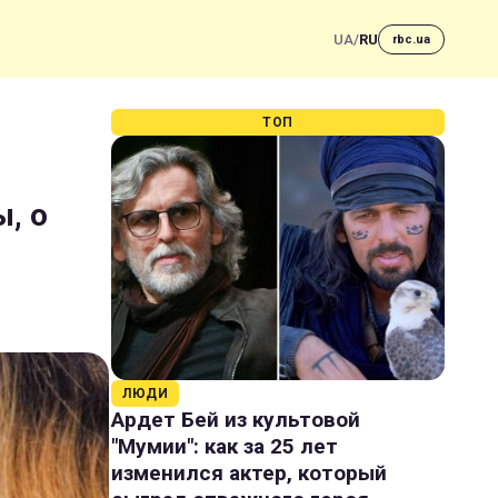
UA
/
RU
rbc.ua
ТОП
, о
ЛЮДИ
Ардет Бей из культовой
"Мумии": как за 25 лет
изменился актер, который