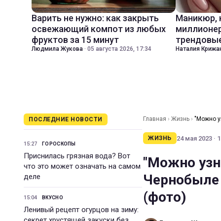
Варить не нужно: как закрыть
Маникюр,
освежающий компот из любых
миллионер
фруктов за 15 минут
трендовые
Людмила Жукова
·
05 августа 2026, 17:34
Наталия Крижа
Главная
›
Жизнь
›
"Можно у
ПОСЛЕДНИЕ НОВОСТИ
(фото)
24 мая 2023 · 1
ЖИЗНЬ
15:27
ГОРОСКОПЫ
Приснилась грязная вода? Вот
"Можно узн
что это может означать на самом
Чернобыле 
деле
(фото)
15:04
ВКУСНО
Ленивый рецепт огурцов на зиму:
секрет хрустящей закуски без