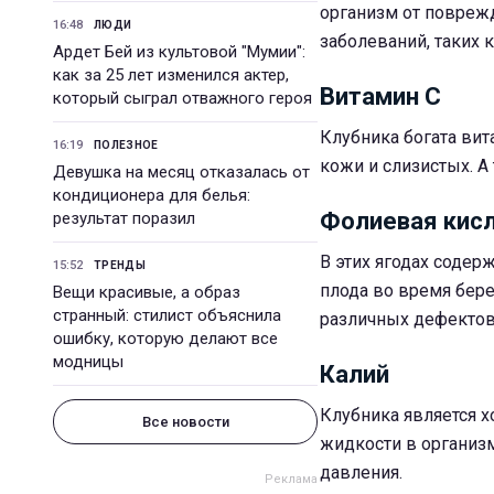
организм от повреж
16:48
ЛЮДИ
заболеваний, таких к
Ардет Бей из культовой "Мумии":
как за 25 лет изменился актер,
Витамин С
который сыграл отважного героя
Клубника богата ви
16:19
ПОЛЕЗНОЕ
кожи и слизистых. 
Девушка на месяц отказалась от
кондиционера для белья:
Фолиевая кис
результат поразил
В этих ягодах содер
15:52
ТРЕНДЫ
плода во время бер
Вещи красивые, а образ
странный: стилист объяснила
различных дефектов
ошибку, которую делают все
модницы
Калий
Клубника является 
Все новости
жидкости в организм
давления.