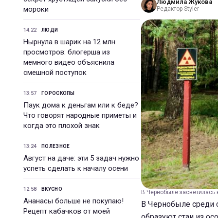
Людмила Жукова
мороки
Редактор Styler
14:22
ЛЮДИ
Нырнула в шарик на 12 млн
просмотров: блогерша из
мемного видео объяснила
смешной поступок
13:57
ГОРОСКОПЫ
Паук дома к деньгам или к беде?
Что говорят народные приметы и
когда это плохой знак
13:24
ПОЛЕЗНОЕ
Август на даче: эти 5 задач нужно
успеть сделать к началу осени
12:58
ВКУСНО
В Чернобыле засветилась 
Ананасы больше не покупаю!
В Чернобыле среди 
Рецепт кабачков от моей
образуют стаи из осо