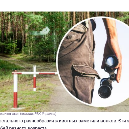
волчья стая (коллаж РБК-Украина)
остального разнообразия животных заметили волков. Єти 
бей разного возраста.