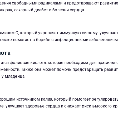
дения свободными радикалами и предотвращают развитие
ак рак, сахарный диабет и болезни сердца.
тамином С, который укрепляет иммунную систему, улучшае
А также помогает в борьбе с инфекционными заболеваниям
лота
жится фолиевая кислота, которая необходима для правильн
еменности. Также она может помочь предотвращать разви
 у младенца.
хорошим источником калия, который помогает регулироват
е, улучшает здоровье сердца и снижает риск высокого к