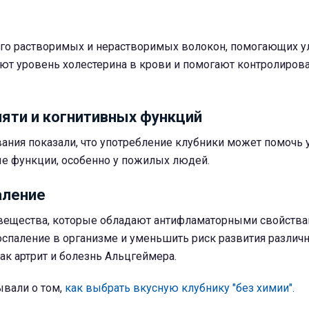
го растворимых и нерастворимых волокон, помогающих у
ют уровень холестерина в крови и помогают контролиров
яти и когнитивных функций
ания показали, что употребление клубники может помочь 
ые функции, особенно у пожилых людей.
аление
вещества, которые обладают антифламаторными свойствам
оспаление в организме и уменьшить риск развития различ
как артрит и болезнь Альцгеймера.
вали о том,
как выбрать вкусную клубнику "без химии".