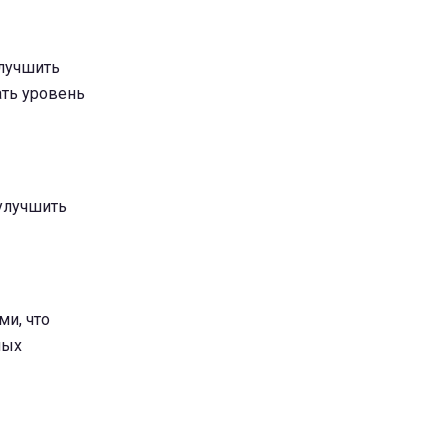
лучшить
ать уровень
улучшить
и, что
ных