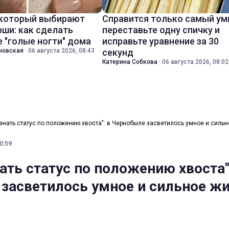
 который выбирают
Справится только самый ум
ши: как сделать
переставьте одну спичку и
 "голые ногти" дома
исправьте уравнение за 30
новская
·
06 августа 2026, 08:43
секунд
Катерина Собкова
·
06 августа 2026, 08:02
знать статус по положению хвоста": в Чернобыле засветилось умное и силь
0:59
ать статус по положению хвоста"
засветилось умное и сильное ж