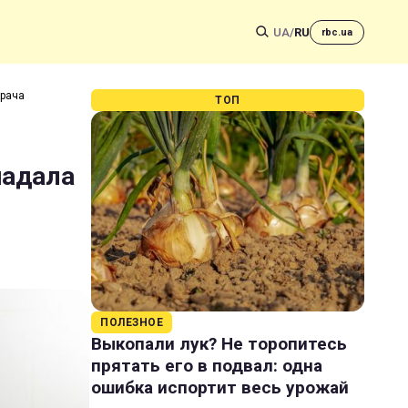
UA
/
RU
rbc.ua
врача
ТОП
падала
ПОЛЕЗНОЕ
Выкопали лук? Не торопитесь
прятать его в подвал: одна
ошибка испортит весь урожай