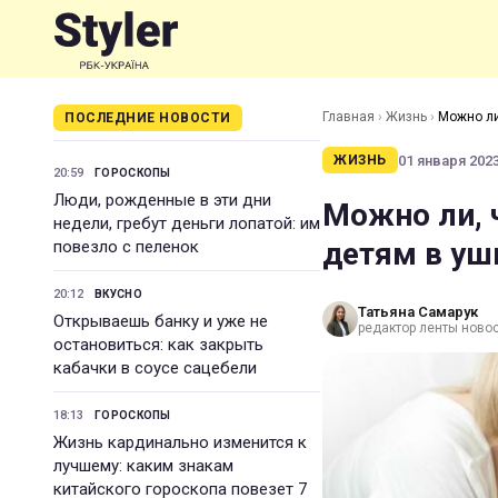
Главная
›
Жизнь
›
Можно ли
ПОСЛЕДНИЕ НОВОСТИ
01 января 2023
ЖИЗНЬ
20:59
ГОРОСКОПЫ
Люди, рожденные в эти дни
Можно ли, 
недели, гребут деньги лопатой: им
детям в уш
повезло с пеленок
20:12
ВКУСНО
Татьяна Самарук
Открываешь банку и уже не
редактор ленты ново
остановиться: как закрыть
кабачки в соусе сацебели
18:13
ГОРОСКОПЫ
Жизнь кардинально изменится к
лучшему: каким знакам
китайского гороскопа повезет 7