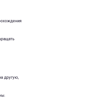
прохождения
 вращать
на другую,
ны.