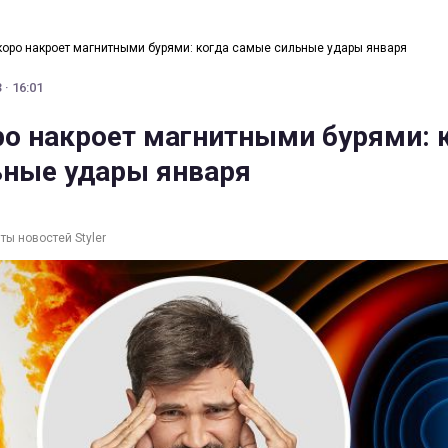
оро накроет магнитными бурями: когда самые сильные удары января
 · 16:01
о накроет магнитными бурями: 
ные удары января
ты новостей Styler