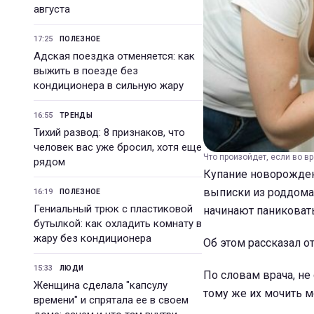
августа
17:25
ПОЛЕЗНОЕ
Адская поездка отменяется: как
выжить в поезде без
кондиционера в сильную жару
16:55
ТРЕНДЫ
Тихий развод: 8 признаков, что
человек вас уже бросил, хотя еще
Что произойдет, если во вр
рядом
Купание новорожден
выписки из роддома
16:19
ПОЛЕЗНОЕ
Гениальный трюк с пластиковой
начинают паниковать
бутылкой: как охладить комнату в
жару без кондиционера
Об этом рассказал 
15:33
ЛЮДИ
По словам врача, не 
Женщина сделала "капсулу
тому же их мочить м
времени" и спрятала ее в своем