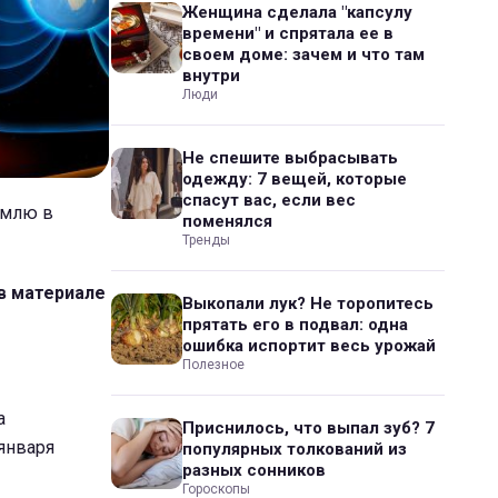
Женщина сделала "капсулу
времени" и спрятала ее в
своем доме: зачем и что там
внутри
Люди
Не спешите выбрасывать
одежду: 7 вещей, которые
спасут вас, если вес
емлю в
поменялся
Тренды
в материале
Выкопали лук? Не торопитесь
прятать его в подвал: одна
ошибка испортит весь урожай
Полезное
а
Приснилось, что выпал зуб? 7
января
популярных толкований из
разных сонников
Гороскопы