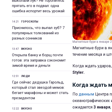
Выкопали лук? Не торопитесь
прятать его в подвал: одна
ошибка испортит весь урожай
14:21
ГОРОСКОПЫ
Приснилось, что выпал зуб? 7
популярных толкований из
разных сонников
Магнитные бури в январе 2
Магнитные бури в я
13:47
ВКУСНО
течение месяца и шт
Открыла банку и борщ почти
готов: эта заправка сэкономит
зимой время и деньги
Когда ждать ударов,
Styler.
12:51
ЛЮДИ
Где сейчас дедушка Гарольд,
Когда ждать м
который стал звездой мемов:
бегает марафоны и может стать
По
данным
Центра п
президентом
океанографических 
ожидается
3 января
12:22
ВКУСНО