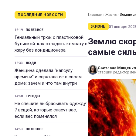
Главная
›
Жизнь
›
Землю ск
ПОСЛЕДНИЕ НОВОСТИ
01 января 2023
ЖИЗНЬ
16:19
ПОЛЕЗНОЕ
Гениальный трюк с пластиковой
Землю скор
бутылкой: как охладить комнату в
самые силь
жару без кондиционера
15:33
ЛЮДИ
Светлана Мащенко
Женщина сделала "капсулу
старший редактор лен
времени" и спрятала ее в своем
доме: зачем и что там внутри
14:58
ТРЕНДЫ
Не спешите выбрасывать одежду:
7 вещей, которые спасут вас,
если вес поменялся
14:53
ПОЛЕЗНОЕ