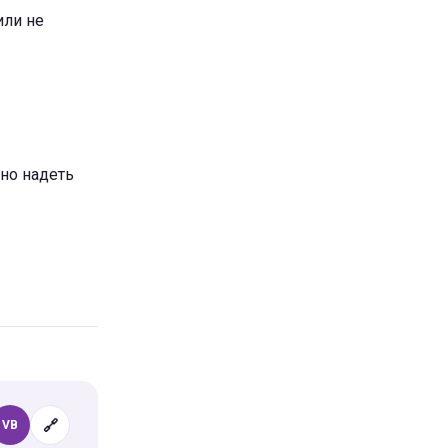
или не
жно надеть
🔗
VB