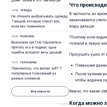
доме: зачем и что там внутри
Что происходит
14:58
ТРЕНДЫ
В частности, во вре
Не спешите выбрасывать одежду:
заканчивается слепо
7 вещей, которые спасут вас,
воды дальше.
если вес поменялся
14:53
"Поэтому если водич
ПОЛЕЗНОЕ
Выкопали лук? Не торопитесь
головой в левую или
прятать его в подвал: одна
ошибка испортит весь урожай
Просушить ушко от 
14:21
ГОРОСКОПЫ
Плавными движен
Приснилось, что выпал зуб? 7
популярных толкований из
После купания ак
разных сонников
чтобы водичка са
Важно, что какие-л
Все новости
Когда можно з