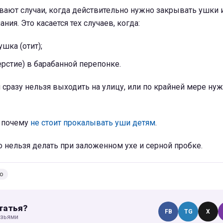
ывают случаи, когда действительно нужно закрывать ушки 
ния. Это касается тех случаев, когда:
шка (отит);
рстие) в барабанной перепонке.
 сразу нельзя выходить на улицу, или по крайней мере ну
 почему
не стоит прокалывать уши детям
.
о нельзя делать при заложенном ухе и серной пробке.
о
татья?
FB
TG
X
узьями