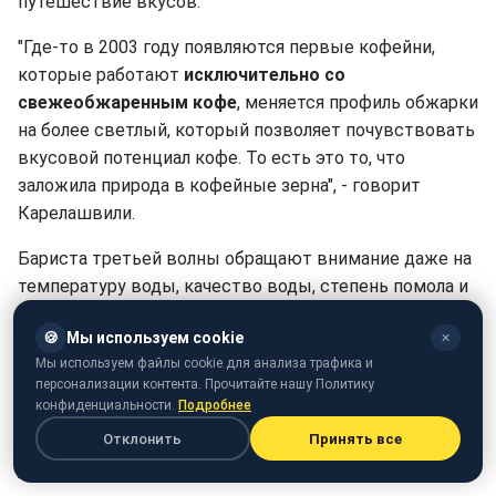
путешествие вкусов.
"Где-то в 2003 году появляются первые кофейни,
которые работают
исключительно со
свежеобжаренным кофе
, меняется профиль обжарки
на более светлый, который позволяет почувствовать
вкусовой потенциал кофе. То есть это то, что
заложила природа в кофейные зерна", - говорит
Карелашвили.
Бариста третьей волны обращают внимание даже на
температуру воды, качество воды, степень помола и
способ заваривания. Кофе смалывают
🍪
Мы используем cookie
✕
непосредственно перед приготовлением,
Мы используем файлы cookie для анализа трафика и
исключительно на одну порцию. Его вкус тщательно
персонализации контента. Прочитайте нашу Политику
изучают, обсуждают и даже оценивают как
конфиденциальности.
Подробнее
произведение гастрономического искусства.
Отклонить
Принять все
А как это касается рядового посетителя?