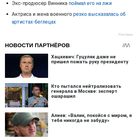
Экс-продюсер Винника
поймал его на лжи
Актриса и жена военного
резко высказалась об
артистах-беглецах