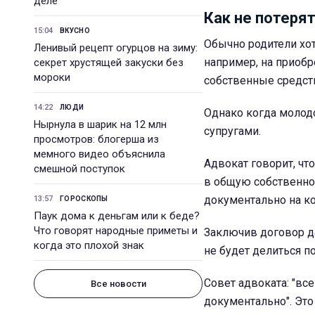
деле
Как не потеря
15:04
ВКУСНО
Обычно родители хот
Ленивый рецепт огурцов на зиму:
например, на приобр
секрет хрустящей закуски без
мороки
собственные средст
14:22
ЛЮДИ
Однако когда молод
Нырнула в шарик на 12 млн
супругами.
просмотров: блогерша из
мемного видео объяснила
Адвокат говорит, чт
смешной поступок
в общую собственнос
документально на ко
13:57
ГОРОСКОПЫ
Паук дома к деньгам или к беде?
Что говорят народные приметы и
Заключив договор да
когда это плохой знак
не будет делиться п
Совет адвоката: "в
Все новости
документально". Эт