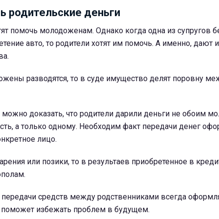
ть родительские деньги
ят помочь молодоженам. Однако когда одна из супругов бе
етение авто, то родители хотят им помочь. А именно, дают 
ва.
ожены разводятся, то в суде имущество делят поровну ме
о можно доказать, что родители дарили деньги не обоим 
ть, а только одному. Необходим факт передачи денег оф
нкретное лицо.
рения или позики, то в результаев приобретенное в кред
ополам.
се передачи средств между родственниками всегда оформл
о поможет избежать проблем в будущем.