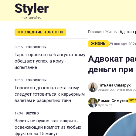
Главная
›
Жизнь
›
Адвокат 
ПОСЛЕДНИЕ НОВОСТИ
29 января 2024
ЖИЗНЬ
06:15
ГОРОСКОПЫ
Таро-гороскоп на 6 августа: кому
Адвокат ра
обещают успех, а кому -
деньги при
испытание
18:13
ГОРОСКОПЫ
Татьяна Самарук
Гороскоп до конца лета: кому
редактор ленты ново
следует готовиться к карьерным
взлетам и раскрытию тайн
Роман Симутин
ЭКС
адвокат
17:34
ВКУСНО
Варить не нужно: как закрыть
освежающий компот из любых
фруктов за 15 минут