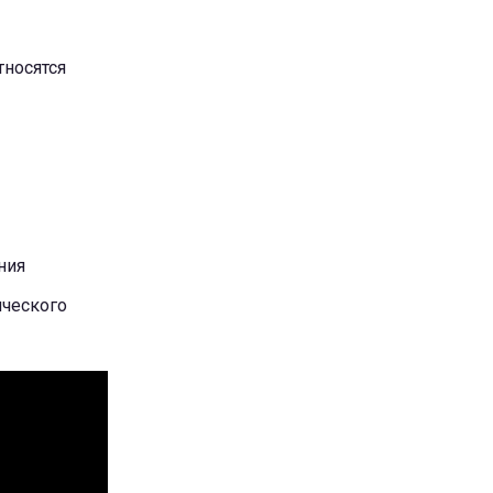
тносятся
ния
ического