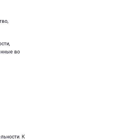
тво,
сти,
енные во
льности. К