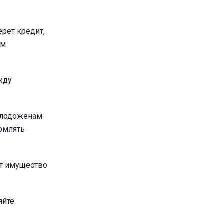
рет кредит,
им
жду
молодоженам
ормлять
ит имущество
яйте