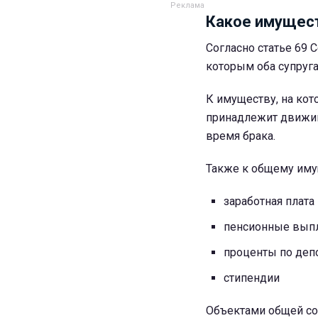
Какое имущест
Согласно статье 69
которым оба супруга
К имуществу, на кот
принадлежит движим
время брака.
Также к общему имущ
заработная плата
пенсионные вып
проценты по деп
стипендии
Объектами общей со