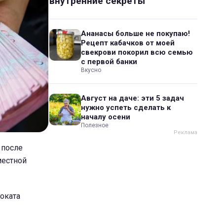
внутренние секреты
Ананасы больше не покупаю!
Рецепт кабачков от моей
свекрови покорил всю семью
с первой банки
Вкусно
Август на даче: эти 5 задач
нужно успеть сделать к
началу осени
Полезное
 после
местной
воката