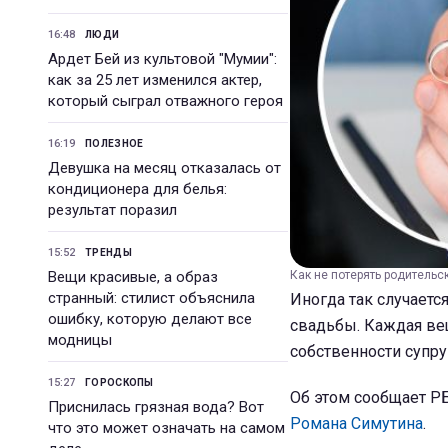
16:48
ЛЮДИ
Ардет Бей из культовой "Мумии":
как за 25 лет изменился актер,
который сыграл отважного героя
16:19
ПОЛЕЗНОЕ
Девушка на месяц отказалась от
кондиционера для белья:
результат поразил
15:52
ТРЕНДЫ
Вещи красивые, а образ
Как не потерять родительс
странный: стилист объяснила
Иногда так случаетс
ошибку, которую делают все
свадьбы. Каждая вещ
модницы
собственности супру
15:27
ГОРОСКОПЫ
Об этом сообщает РБ
Приснилась грязная вода? Вот
Романа Симутина
.
что это может означать на самом