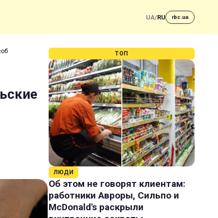
UA
/
RU
rbc.ua
соб
ТОП
льские
ЛЮДИ
Об этом не говорят клиентам:
работники Авроры, Сильпо и
McDonald's раскрыли