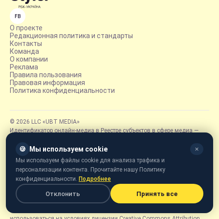
FB
О проекте
Редакционная политика и стандарты
Контакты
Команда
О компании
Реклама
Правила пользования
Правовая информация
Политика конфиденциальности
© 2026 LLC «UBT MEDIA»
Идентификатор онлайн-медиа в Реестре субъектов в сфере медиа —
R40-05347
Styler является развлекательным проектом «РБК-Украина»,
🍪
Мы используем cookie
✕
рассказывающим о людях, трендах и всё, что интересно читать вне
Мы используем файлы cookie для анализа трафика и
новостей.
персонализации контента. Прочитайте нашу Политику
Фотографии, иллюстрации и другие изображения принадлежат их
конфиденциальности.
Подробнее
правообладателям. Использование фотографий, отмеченных Getty
Images, допускается исключительно при наличии письменного
Отклонить
Принять все
разрешения фотоагентства Getty Images. Фотографии, отмеченные
логотипом «Styler» или подписанные «Styler» или «РБК-Украина», могут
использоваться на условиях лицензии Creative Commons Attribution