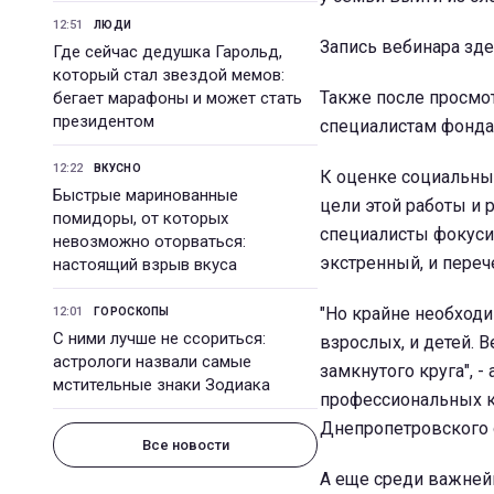
12:51
ЛЮДИ
Запись вебинара здесь
Где сейчас дедушка Гарольд,
который стал звездой мемов:
Также после просмот
бегает марафоны и может стать
президентом
специалистам фонда
12:22
ВКУСНО
К оценке социальных
Быстрые маринованные
цели этой работы и 
помидоры, от которых
специалисты фокусир
невозможно оторваться:
экстренный, и переч
настоящий взрыв вкуса
"Но крайне необход
12:01
ГОРОСКОПЫ
С ними лучше не ссориться:
взрослых, и детей. 
астрологи назвали самые
замкнутого круга", 
мстительные знаки Зодиака
профессиональных к
Днепропетровского 
Все новости
А еще среди важней