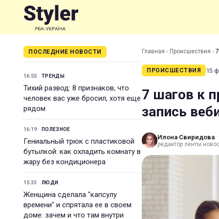
Главная
›
Происшествия
›
7
ПОСЛЕДНИЕ НОВОСТИ
15 ф
ПРОИСШЕСТВИЯ
16:55
ТРЕНДЫ
Тихий развод: 8 признаков, что
7 шагов к 
человек вас уже бросил, хотя еще
запись веб
рядом
16:19
ПОЛЕЗНОЕ
Илона Свиридова
Гениальный трюк с пластиковой
редактор ленты ново
бутылкой: как охладить комнату в
жару без кондиционера
15:33
ЛЮДИ
Женщина сделала "капсулу
времени" и спрятала ее в своем
доме: зачем и что там внутри