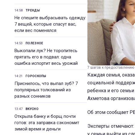
14:58
ТРЕНДЫ
Не спешите выбрасывать одежду:
7 вещей, которые спасут вас,
если вес поменялся
14:53
ПОЛЕЗНОЕ
Выкопали лук? Не торопитесь
прятать его в подвал: одна
ошибка испортит весь урожай
7 шагов к предоставлению с
Каждая семья, оказа
14:21
ГОРОСКОПЫ
социальной поддержк
Приснилось, что выпал зуб? 7
популярных толкований из
ребенка и его семьи
разных сонников
Ахметова организова
13:47
ВКУСНО
Об этом сообщает РБ
Открыла банку и борщ почти
готов: эта заправка сэкономит
Эксперты отмечают:
зимой время и деньги
у семьи выйти из сл