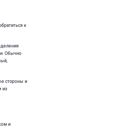
обратиться к
еделения
ки. Обычно
ный,
ые стороны и
и из
ком и