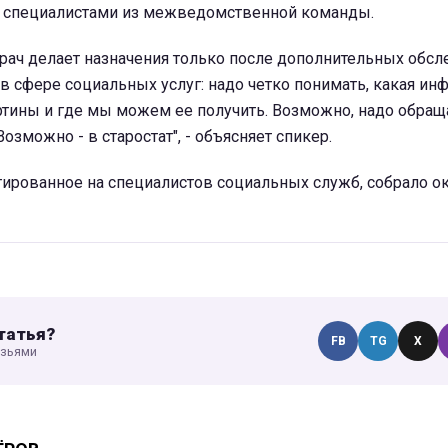
и специалистами из межведомственной команды.
рач делает назначения только после дополнительных обсл
 в сфере социальных услуг: надо четко понимать, какая и
ртины и где мы можем ее получить. Возможно, надо обращ
озможно - в старостат", - объясняет спикер.
тированное на специалистов социальных служб, собрало о
татья?
FB
TG
X
узьями