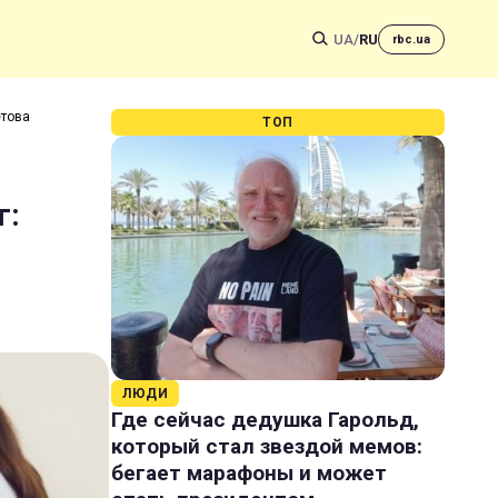
UA
/
RU
rbc.ua
етова
ТОП
г:
ЛЮДИ
Где сейчас дедушка Гарольд,
который стал звездой мемов:
бегает марафоны и может