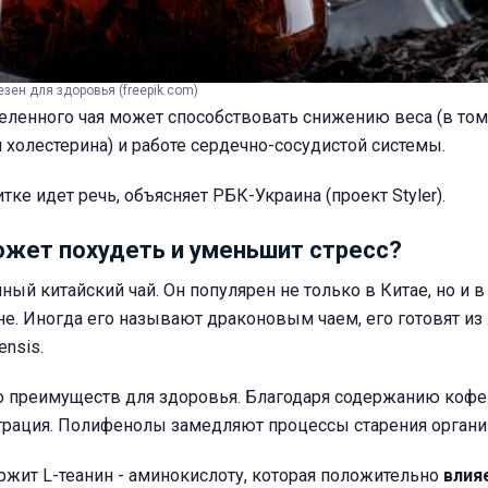
зен для здоровья (freepik.com)
еленного чая может способствовать снижению веса (в том
 холестерина) и работе сердечно-сосудистой системы.
ке идет речь, объясняет РБК-Украина (проект Styler).
ожет похудеть и уменьшит стресс?
ный китайский чай. Он популярен не только в Китае, но и в
не. Иногда его называют драконовым чаем, его готовят из
ensis.
о преимуществ для здоровья. Благодаря содержанию кофе
рация. Полифенолы замедляют процессы старения органи
ржит L-теанин - аминокислоту, которая положительно
влия