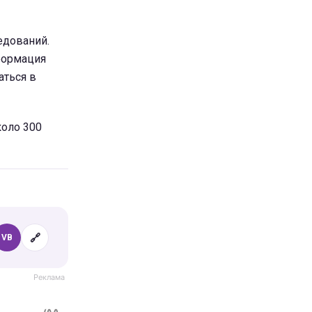
едований.
нформация
аться в
коло 300
🔗
VB