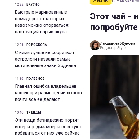
15 февраля 202
ЖИЗНЬ
12:22
ВКУСНО
Быстрые маринованные
Этот чай - 
помидоры, от которых
попробуйте 
невозможно оторваться:
настоящий взрыв вкуса
Людмила Жукова
12:01
ГОРОСКОПЫ
Редактор Styler
С ними лучше не ссориться:
астрологи назвали самые
мстительные знаки Зодиака
11:16
ПОЛЕЗНОЕ
Главная ошибка владельцев
кошек при размещении лотков:
почти все ее делают
10:40
ТРЕНДЫ
Эти вещи безнадежно портят
интерьер: дизайнеры советуют
избавиться от них уже сейчас