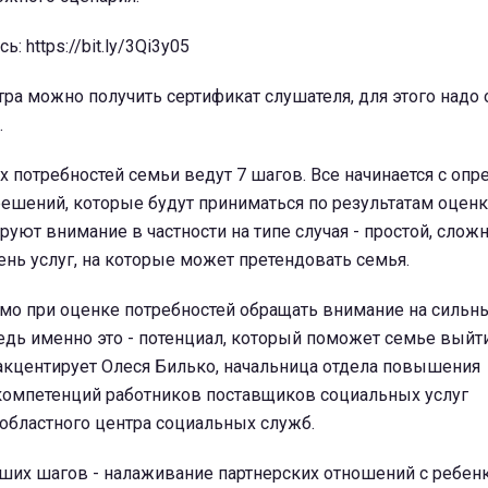
: https://bit.ly/3Qi3y05
ра можно получить сертификат слушателя, для этого надо 
.
 потребностей семьи ведут 7 шагов. Все начинается с опр
решений, которые будут приниматься по результатам оцен
уют внимание в частности на типе случая - простой, слож
ень услуг, на которые может претендовать семья.
имо при оценке потребностей обращать внимание на сильн
Ведь именно это - потенциал, который поможет семье выйт
- акцентирует Олеся Билько, начальница отдела повышения
омпетенций работников поставщиков социальных услуг
областного центра социальных служб.
ших шагов - налаживание партнерских отношений с ребен