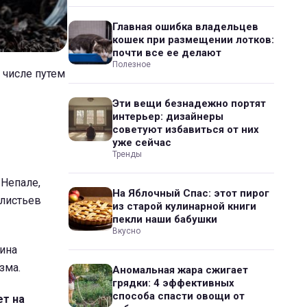
Главная ошибка владельцев
кошек при размещении лотков:
почти все ее делают
Полезное
 числе путем
Эти вещи безнадежно портят
интерьер: дизайнеры
советуют избавиться от них
уже сейчас
Тренды
 Непале,
На Яблочный Спас: этот пирог
 листьев
из старой кулинарной книги
пекли наши бабушки
Вкусно
ина
зма.
Аномальная жара сжигает
грядки: 4 эффективных
способа спасти овощи от
ет на