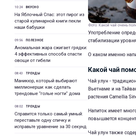
10:24
ВКУСНО
На Яблочный Спас: этот пирог из
старой кулинарной книги пекли
Фото: Какой чай очень поле
наши бабушки
Употребление опред
стабилизации уровня
09:56
ПОЛЕЗНОЕ
Аномальная жара сжигает грядки:
4 эффективных способа спасти
О каком именно напит
овощи от гибели
Какой чай пом
08:43
ТРЕНДЫ
Маникюр, который выбирают
Чай улун - традицион
миллионерши: как сделать
Вьетнаме и на Тайва
трендовые "голые ногти" дома
растения Camellia Sin
08:02
ТРЕНДЫ
Напиток имеет мног
Справится только самый умный:
повышается концент
переставьте одну спичку и
исправьте уравнение за 30 секунд
Чай улун также соде