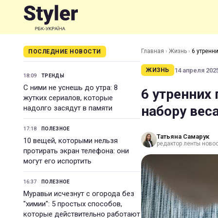
Главная
›
Жизнь
›
6 утренни
ПОСЛЕДНИЕ НОВОСТИ
14 апреля 2025
ЖИЗНЬ
18:09
ТРЕНДЫ
С ними не уснешь до утра: 8
6 утренних
жутких сериалов, которые
набору веса
надолго засядут в памяти
17:18
ПОЛЕЗНОЕ
Татьяна Самарук
10 вещей, которыми нельзя
редактор ленты ново
протирать экран телефона: они
могут его испортить
16:37
ПОЛЕЗНОЕ
Муравьи исчезнут с огорода без
"химии": 5 простых способов,
которые действительно работают