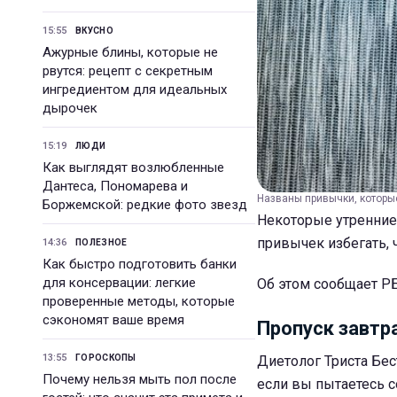
15:55
ВКУСНО
Ажурные блины, которые не
рвутся: рецепт с секретным
ингредиентом для идеальных
дырочек
15:19
ЛЮДИ
Как выглядят возлюбленные
Дантеса, Пономарева и
Названы привычки, которые 
Боржемской: редкие фото звезд
Некоторые утренние 
привычек избегать, 
14:36
ПОЛЕЗНОЕ
Как быстро подготовить банки
для консервации: легкие
Об этом сообщает РБ
проверенные методы, которые
сэкономят ваше время
Пропуск завтр
13:55
ГОРОСКОПЫ
Диетолог Триста Бест
Почему нельзя мыть пол после
если вы пытаетесь с