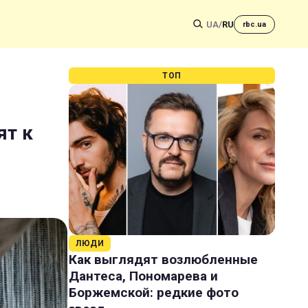
UA
/
RU
rbc.ua
ТОП
ят к
ЛЮДИ
Как выглядят возлюбленные
Дантеса, Пономарева и
Боржемской: редкие фото