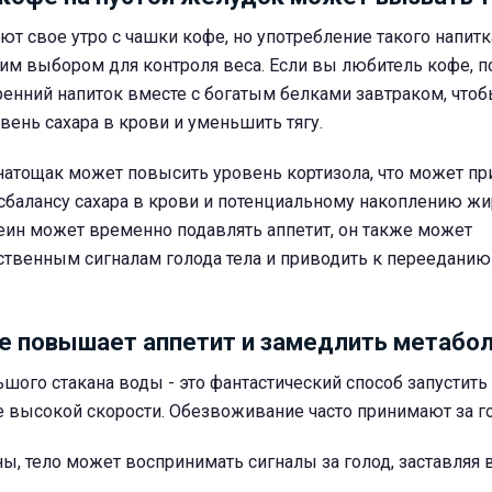
т свое утро с чашки кофе, но употребление такого напит
им выбором для контроля веса. Если вы любитель кофе, п
ренний напиток вместе с богатым белками завтраком, что
вень сахара в крови и уменьшить тягу.
натощак может повысить уровень кортизола, что может пр
сбалансу сахара в крови и потенциальному накоплению жи
еин может временно подавлять аппетит, он также может
ственным сигналам голода тела и приводить к перееданию
е повышает аппетит и замедлить метабо
ьшого стакана воды - это фантастический способ запустить
 высокой скорости. Обезвоживание часто принимают за го
, тело может воспринимать сигналы за голод, заставляя в