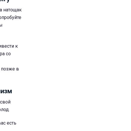
ка натощак
опробуйте
бы
ивести к
ра со
 позже в
лизм
 свой
лод.
ас есть