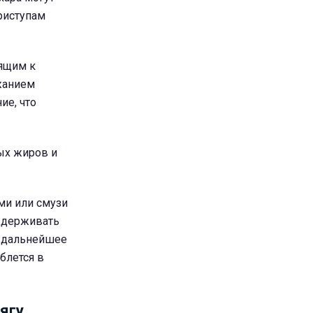
приступам
ящим к
жанием
ие, что
ых жиров и
ами или смузи
оддерживать
и дальнейшее
блется в
ягу