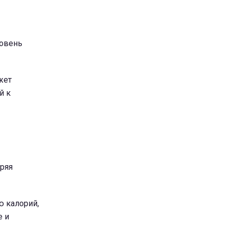
ровень
жет
й к
еряя
ю калорий,
е и