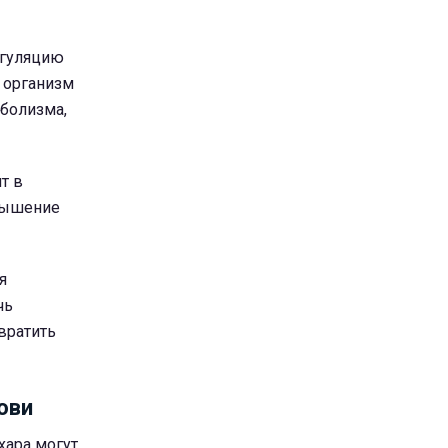
егуляцию
и организм
болизма,
т в
овышение
я
чь
вратить
ови
хара могут