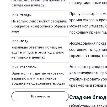
гостей: что значит эта примета и
непредвиденные пос
откуда она взялась
Пропуск завтрака мо
13:14
ТРЕНДЫ
уровня сахара в кро
Не только лен: стилист раскрыла
может испытывать б
6 секретов комфортного образа в
жару
поскольку прием пищ
12:30
ЛЮДИ
Исследования показы
Украинцы ответили, почему не
состояние голодания
едут в отпуск в этом году: дело
гормонов голода, так
не только в деньгах
Это часто приводит 
11:43
ГОРОСКОПЫ
компенсировать про
Одни молчат, другие мгновенно
взрываются: кто из знаков
стабилизировать уро
Зодиака не сдерживает эмоций
чрезмерный голод в 
Сладкие блюда
Все новости
Обработанные злаки