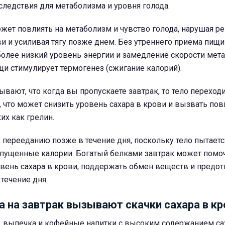
ледствия для метаболизма и уровня голода.
жет повлиять на метаболизм и чувство голода, нарушая р
ви и усиливая тягу позже днем. Без утреннего приема пищ
олее низкий уровень энергии и замедление скорости мета
и стимулирует термогенез (сжигание калорий).
вают, что когда вы пропускаете завтрак, то тело переходи
, что может снизить уровень сахара в крови и вызвать п
их как грелин.
к перееданию позже в течение дня, поскольку тело пытаетс
пущенные калории. Богатый белками завтрак может помо
вень сахара в крови, поддержать обмен веществ и предот
течение дня.
 на завтрак вызывают скачки сахара в кр
, выпечка и кофейные напитки с высоким содержанием са