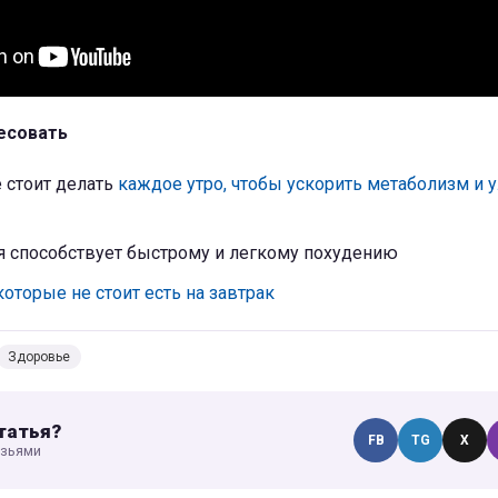
есовать
 стоит делать
каждое утро, чтобы ускорить метаболизм и 
ая способствует быстрому и легкому похудению
которые не стоит есть на завтрак
Здоровье
татья?
FB
TG
X
узьями