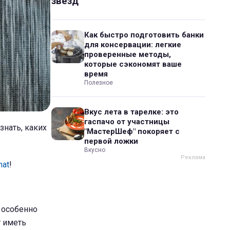
звезд
Как быстро подготовить банки
для консервации: легкие
проверенные методы,
которые сэкономят ваше
время
Полезное
Вкус лета в тарелке: это
гаспачо от участницы
знать, каких
"МастерШеф" покоряет с
первой ложки
Вкусно
hat
!
, особенно
т иметь