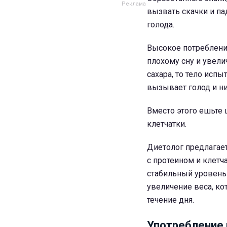
вызвать скачки и па
голода.
Высокое потреблени
плохому сну и увел
сахара, то тело испы
вызывает голод и н
Вместо этого ешьте
клетчатки.
Диетолог предлагает
с протеином и клетч
стабильный уровень
увеличение веса, ко
течение дня.
Употребление 