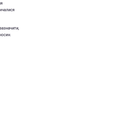
ля
інчалися
зазначити,
носин.