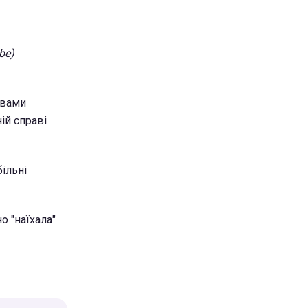
be)
овами
ій справі
ільні
о "наїхала"