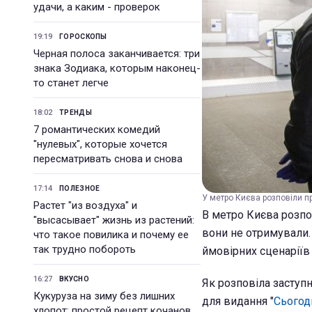
удачи, а каким - проверок
19:19
ГОРОСКОПЫ
Черная полоса заканчивается: три
знака Зодиака, которым наконец-
то станет легче
18:02
ТРЕНДЫ
7 романтических комедий
"нулевых", которые хочется
пересматривать снова и снова
17:14
ПОЛЕЗНОЕ
У метро Києва розповіли пр
Растет "из воздуха" и
В метро Києва розпо
"высасывает" жизнь из растений:
вони не отримували. 
что такое повилика и почему ее
так трудно побороть
ймовірних сценаріїв
16:27
ВКУСНО
Як розповіла заступ
Кукуруза на зиму без лишних
для видання "
Сьогод
хлопот: простой рецепт кочанов