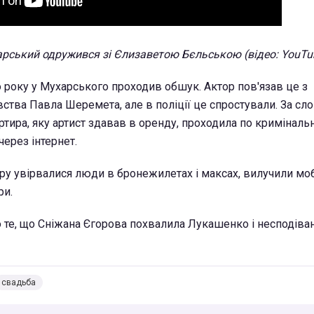
арський одружився зі Єлизаветою Бєльською
(відео: YouTu
 року у Мухарського проходив обшук. Актор пов'язав це з
ства Павла Шеремета, але в поліції це спростували. За сл
тира, яку артист здавав в оренду, проходила по кримінальн
ерез інтернет.
иру увірвалися люди в бронежилетах і максах, вилучили моб
ри.
 те, що Сніжана Єгорова похвалила Лукашенко і несподіван
свадьба