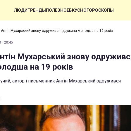
ЛЮДИ
ТРЕНДЫ
ПОЛЕЗНОЕ
ВКУСНО
ГОРОСКОПЫ
й Антін Мухарський знову одружився: дружина молодша на 19 років
 · 20:45
Антін Мухарський знову одруживс
лодша на 19 років
учий, актор і письменник Антін Мухарський одружився
т