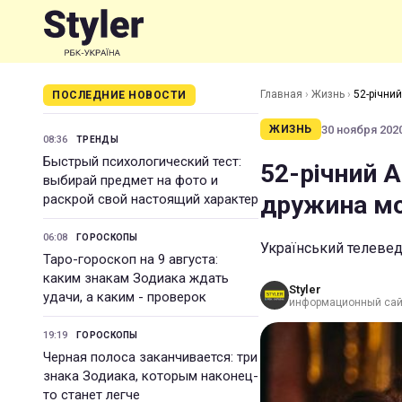
Главная
›
Жизнь
›
52-річни
ПОСЛЕДНИЕ НОВОСТИ
30 ноября 2020
ЖИЗНЬ
08:36
ТРЕНДЫ
Быстрый психологический тест:
52-річний 
выбирай предмет на фото и
дружина мо
раскрой свой настоящий характер
06:08
ГОРОСКОПЫ
Український телевед
Таро-гороскоп на 9 августа:
каким знакам Зодиака ждать
Styler
удачи, а каким - проверок
информационный сай
19:19
ГОРОСКОПЫ
Черная полоса заканчивается: три
знака Зодиака, которым наконец-
то станет легче