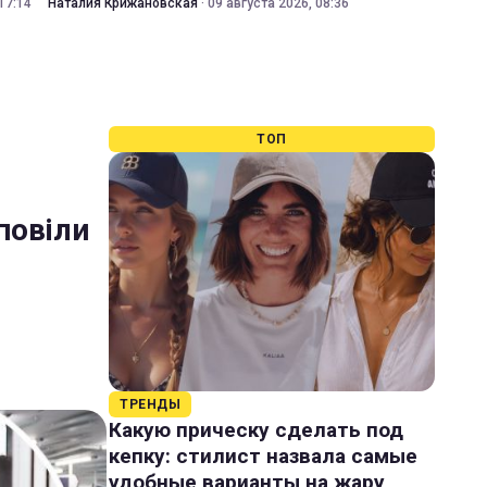
17:14
Наталия Крижановская
·
09 августа 2026, 08:36
ТОП
повіли
ТРЕНДЫ
Какую прическу сделать под
кепку: стилист назвала самые
удобные варианты на жару