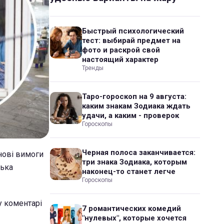
Быстрый психологический
тест: выбирай предмет на
фото и раскрой свой
настоящий характер
Тренды
Таро-гороскоп на 9 августа:
каким знакам Зодиака ждать
удачи, а каким - проверок
Гороскопы
Черная полоса заканчивается:
нові вимоги
три знака Зодиака, которым
лька
наконец-то станет легче
Гороскопы
у коментарі
7 романтических комедий
"нулевых", которые хочется