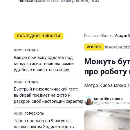
Наталия Крижановская
·
08 августа 2026, 15:03
Главная
›
Жизнь
›
Можуть б
ПОСЛЕДНИЕ НОВОСТИ
30 ноября 2020
ЖИЗНЬ
09:33
ТРЕНДЫ
Какую прическу сделать под
Можуть бут
кепку: стилист назвала самые
про роботу 
удобные варианты на жару
08:36
ТРЕНДЫ
Метро Києва може зм
Быстрый психологический тест:
выбирай предмет на фото и
Анна Шиканова
раскрой свой настоящий характер
редактор ленты ново
06:08
ГОРОСКОПЫ
Таро-гороскоп на 9 августа:
каким знакам Зодиака ждать