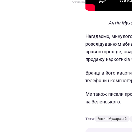
Антін Мух
Нагадаємо, минулого
розслідуванням вбив
правоохоронців, квар
продажу наркотиків ч
Вранці в його кварт
телефони і комп'юте
Ми також писали про
на Зеленського.
Теги:
Антин Мухарский