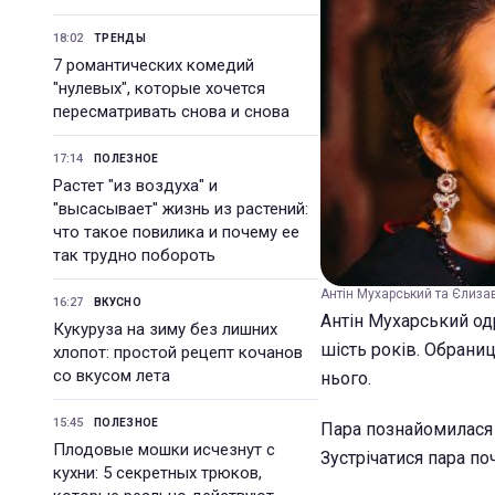
18:02
ТРЕНДЫ
7 романтических комедий
"нулевых", которые хочется
пересматривать снова и снова
17:14
ПОЛЕЗНОЕ
Растет "из воздуха" и
"высасывает" жизнь из растений:
что такое повилика и почему ее
так трудно побороть
Антін Мухарський та Єлиза
16:27
ВКУСНО
Антін Мухарський од
Кукуруза на зиму без лишних
шість років. Обраниц
хлопот: простой рецепт кочанов
со вкусом лета
нього.
15:45
ПОЛЕЗНОЕ
Пара познайомилася 
Плодовые мошки исчезнут с
Зустрічатися пара по
кухни: 5 секретных трюков,