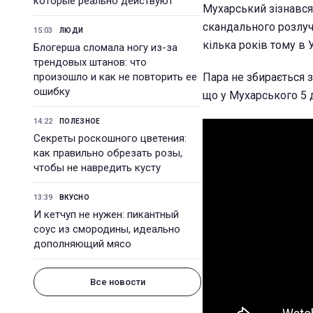
которые реально действуют
Мухарський зізнався
скандального розлуч
15:03
ЛЮДИ
кілька років тому в У
Блогерша сломала ногу из-за
трендовых штанов: что
произошло и как не повторить ее
Пара не збирається з
ошибку
що у Мухарського 5 д
14:22
ПОЛЕЗНОЕ
Секреты роскошного цветения:
как правильно обрезать розы,
чтобы не навредить кусту
13:39
ВКУСНО
И кетчуп не нужен: пикантный
соус из смородины, идеально
дополняющий мясо
Все новости