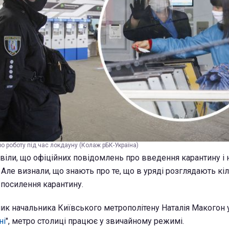
о роботу під час локдауну (Колаж рБК-Україна)
віли, що офіційних повідомлень про введення карантину і 
Але визнали, що знають про те, що в уряді розглядають кі
 посилення карантину.
ник начальника Київського метрополітену Наталія Макогон 
ні
", метро столиці працює у звичайному режимі.