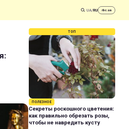
UA
/
RU
rbc.ua
ТОП
я:
ПОЛЕЗНОЕ
Секреты роскошного цветения:
как правильно обрезать розы,
чтобы не навредить кусту