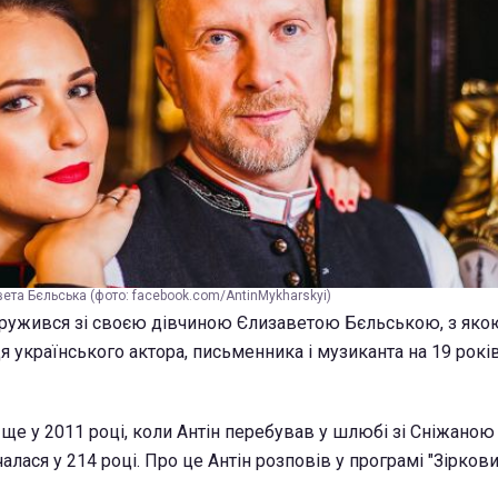
вета Бєльська (фото: facebook.com/AntinMykharskyi)
ружився зі своєю дівчиною Єлизаветою Бєльською, з якою
я українського актора, письменника і музиканта на 19 рок
ще у 2011 році, коли Антін перебував у шлюбі зі Сніжано
чалася у 214 році. Про це Антін розповів у програмі "Зірков