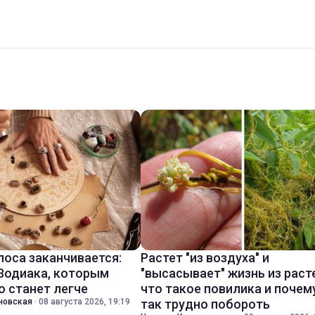
лоса заканчивается:
Растет "из воздуха" и
 Зодиака, которым
"высасывает" жизнь из раст
о станет легче
что такое повилика и почем
новская
·
08 августа 2026, 19:19
так трудно побороть