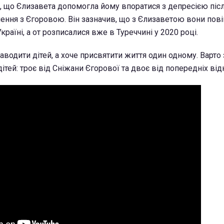
, що Єлизавета допомогла йому впоратися з депресією піс
ення з Єгоровою. Він зазначив, що з Єлизаветою вони пов
країні, а от розписалися вже в Туреччині у 2020 році.
аводити дітей, а хоче присвятити життя один одному. Варто 
ітей: троє від Сніжани Єгорової та двоє від попередніх від