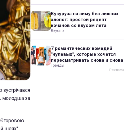
Кукуруза на зиму без лишних
хлопот: простой рецепт
кочанов со вкусом лета
Вкусно
7 романтических комедий
"нулевых", которые хочется
пересматривать снова и снова
Тренды
 зустрічався
ів молодша за
ю Єгоровою.
ий шлях".