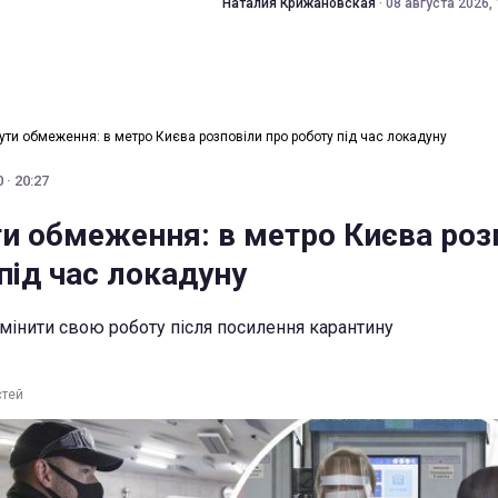
Наталия Крижановская
·
08 августа 2026, 
ути обмеження: в метро Києва розповіли про роботу під час локадуну
 · 20:27
и обмеження: в метро Києва роз
під час локадуну
інити свою роботу після посилення карантину
стей