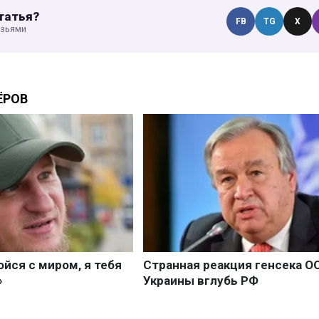
татья?
FB
TG
X
узьями