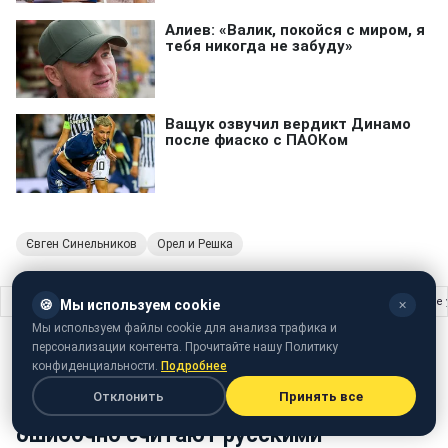
Євген Синельников
Орел и Решка
Главная
›
Жизнь
›
Суржик или диалект? Какая между ними разница и какие
🍪
Мы используем cookie
✕
Мы используем файлы cookie для анализа трафика и
ЖИЗНЬ
13 ноября 2023 · 20:28
персонализации контента. Прочитайте нашу Политику
конфиденциальности.
Подробнее
Суржик или диалект? Какая между
Отклонить
Принять все
ними разница и какие украинские слова
ошибочно считают русскими