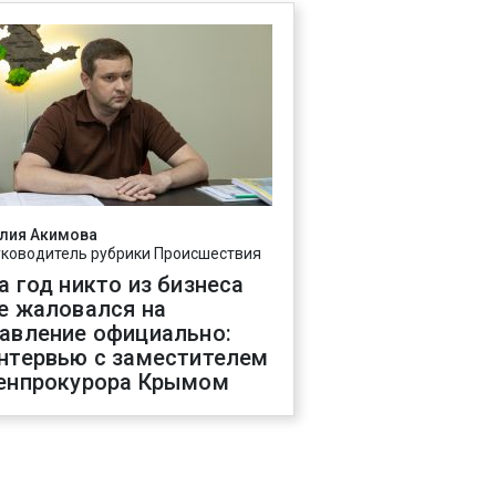
лия Акимова
уководитель рубрики Происшествия
а год никто из бизнеса
е жаловался на
авление официально:
нтервью с заместителем
енпрокурора Крымом