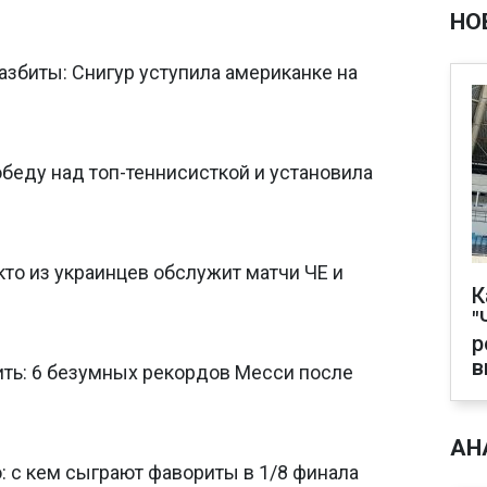
НО
збиты: Снигур уступила американке на
беду над топ-теннисисткой и установила
кто из украинцев обслужит матчи ЧЕ и
К
"
р
в
ить: 6 безумных рекордов Месси после
АН
: с кем сыграют фавориты в 1/8 финала