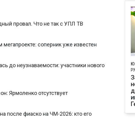
ный провал. Что не так с УПЛ ТВ
м мегапроекте: соперник уже известен
Ю
сь до неузнаваемости: участники нового
р
З
н
д
зон: Ярмоленко отсутствует
и
Г
а после фиаско на ЧМ-2026: кто его