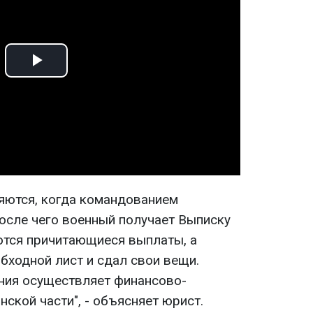
Play
Video
яются, когда командованием
после чего военный получает Выписку
яются причитающиеся выплаты, а
ходной лист и сдал свои вещи.
ния осуществляет финансово-
ской части", - объясняет юрист.