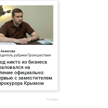
 Акимова
одитель рубрики Происшествия
год никто из бизнеса
жаловался на
ление официально:
ервью с заместителем
прокурора Крымом