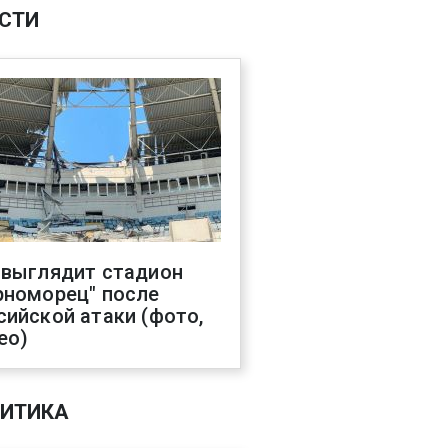
СТИ
 выглядит стадион
рноморец" после
сийской атаки (фото,
ео)
ИТИКА