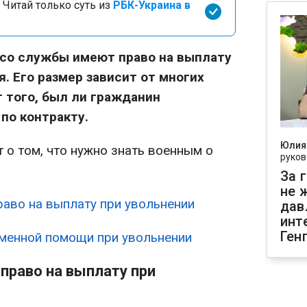
 Читай только суть из
РБК-Украина в
 со службы имеют право на выплату
. Его размер зависит от многих
т того, был ли гражданин
по контракту.
Юлия
т
о том, что нужно знать военным о
руков
За 
не 
аво на выплату при увольнении
дав
инт
Ген
менной помощи при увольнении
право на выплату при