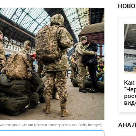
НОВО
Как
"Че
рос
вид
АНАЛ
 при увольнении (фото иллюстративное: Getty Images)