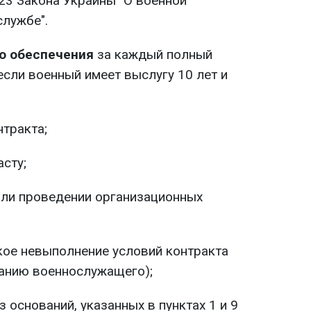
 23 Закона Украины "О военной
службе".
о обеспечения
за каждый полный
если военный имеет выслугу 10 лет и
нтракта;
асту;
или проведении организационных
кое невыполнение условий контракта
анию военнослужащего);
 оснований, указанных в пунктах 1 и 9