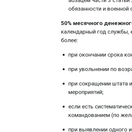
абзацем части 3 статьи
обязанности и военной 
50% месячного денежног
календарный год службы, 
более:
при окончании срока ко
при увольнении по возр
при сокращении штата 
мероприятий;
если есть систематичес
командованием (по жел
при выявлении одного из