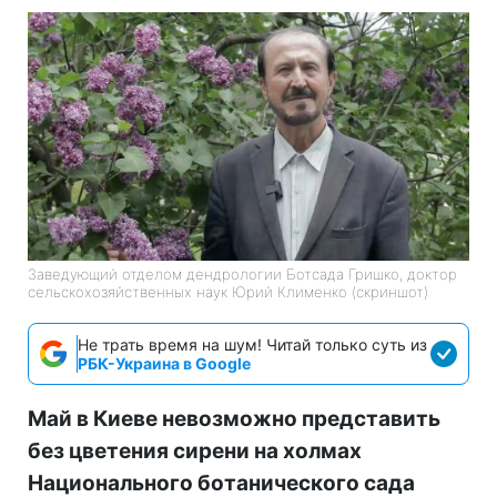
Заведующий отделом дендрологии Ботсада Гришко, доктор
сельскохозяйственных наук Юрий Клименко (скриншот)
Не трать время на шум! Читай только суть из
РБК-Украина в Google
Май в Киеве невозможно представить
без цветения сирени на холмах
Национального ботанического сада