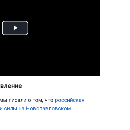
Play
Video
авление
мы писали о том, что
российская
ои силы на Новопавловском