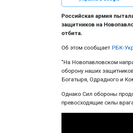
Российская армия пытала
защитников на Новопавло
отбита.
Об этом сообщает
РБК-Ук
"На Новопавловском напра
оборону наших защитников
Богатыря, Одрадного и Ком
Однако Сил обороны прод
превосходящие силы врага