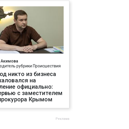
 Акимова
одитель рубрики Происшествия
год никто из бизнеса
жаловался на
ление официально:
ервью с заместителем
прокурора Крымом