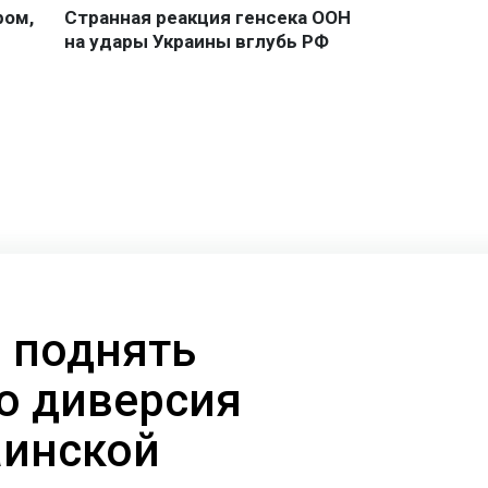
 поднять
то диверсия
аинской