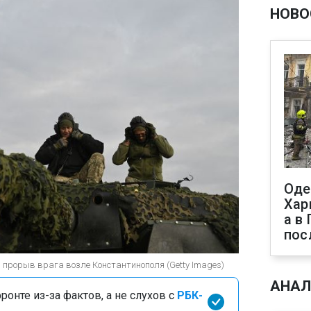
НОВО
Оде
Хар
а в
пос
прорыв врага возле Константинополя (Getty Images)
АНАЛ
онте из-за фактов, а не слухов с
РБК-