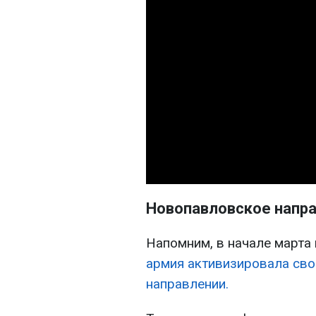
Новопавловское напр
Напомним, в начале марта 
армия активизировала св
направлении.