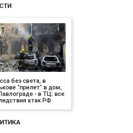
СТИ
сса без света, в
ькове "прилет" в дом,
 Павлограде - в ТЦ: все
ледствия атак РФ
ИТИКА