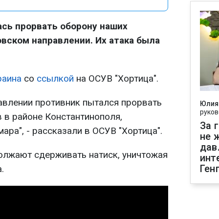
сь прорвать оборону наших
вском направлении. Их атака была
раина
со
ссылкой
на ОСУВ "Хортица".
влении противник пытался прорвать
Юлия
руков
 в районе Константинополя,
За 
ара", - рассказали в ОСУВ "Хортица".
не 
дав
олжают сдерживать натиск, уничтожая
инт
Ген
.