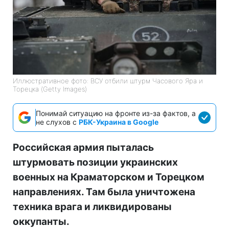
Иллюстративное фото: ВСУ отбили штурм Часового Яра и
Торецка (Getty Images)
Понимай ситуацию на фронте из-за фактов, а
не слухов с
РБК-Украина в Google
Российская армия пыталась
штурмовать позиции украинских
военных на Краматорском и Торецком
направлениях. Там была уничтожена
техника врага и ликвидированы
оккупанты.