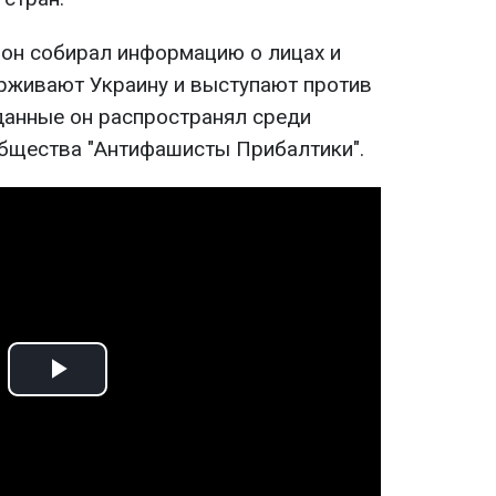
 он собирал информацию о лицах и
рживают Украину и выступают против
 данные он распространял среди
бщества "Антифашисты Прибалтики".
Play
Video