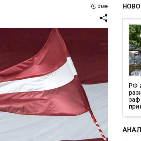
НОВО
2 мин
РФ 
раз
заф
при
АНАЛ