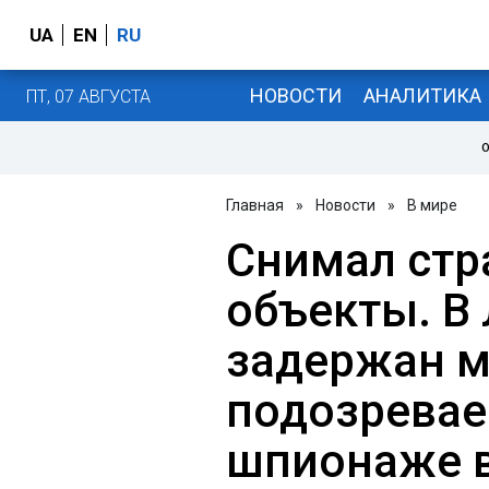
UA
EN
RU
НОВОСТИ
АНАЛИТИКА
ПТ, 07 АВГУСТА
О
Главная
»
Новости
»
В мире
Снимал стр
объекты. В
задержан м
подозрева
шпионаже 