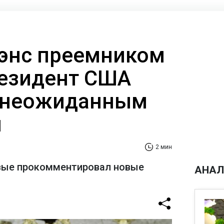
Вэнс преемником
езидент США
с неожиданным
м
2 мин
рвые прокомментировал новые
АНАЛ