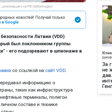
 шпионившего на РФ (GettyImages)
родных новостей! Получай только
 в Google
безопасности Латвии (VDD)
орый был поклонником группы
" - его подозревают в шпионаже в
Юлия
руков
За 
не 
раина
со ссылкой на
сайт VDD
.
дав
инт
передавал информацию о
Ген
траны, таких как инфраструктура
 нефтяные терминалы, полигон
 личном составе и технике
стран.