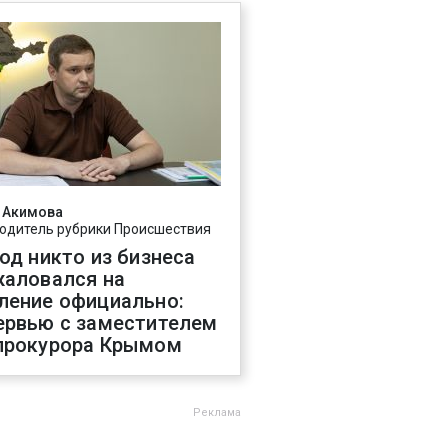
 Акимова
одитель рубрики Происшествия
год никто из бизнеса
жаловался на
ление официально:
ервью с заместителем
прокурора Крымом