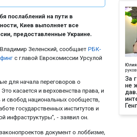
бя послаблений на пути в
тности, Киев выполняет все
сии, предоставленные Украине.
 Владимир Зеленский, сообщает
РБК-
финг
с главой Еврокомиссии Урсулой
Юлия
руков
За 
ые для начала переговоров о
не 
 Это касается и верховенства права, и
дав
инт
 и свобод национальных сообществ,
Ген
аботе государственных институтов и
й инфраструктуры", - заявил он.
законопроектов документ о лоббизме,