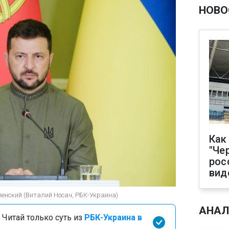
НОВО
Как
"Че
рос
вид
енский (Виталий Носач, РБК-Украина)
АНАЛ
 Читай только суть из
РБК-Украина в