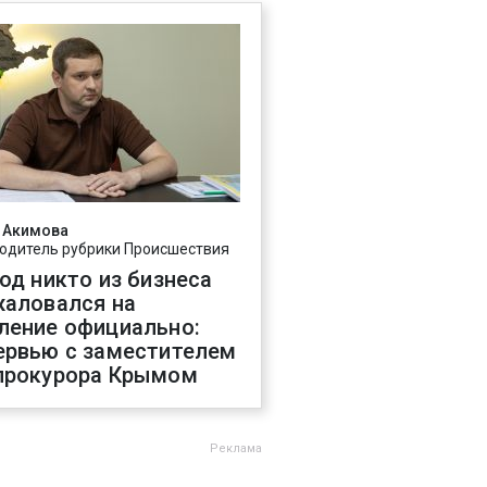
 Акимова
одитель рубрики Происшествия
год никто из бизнеса
жаловался на
ление официально:
ервью с заместителем
прокурора Крымом