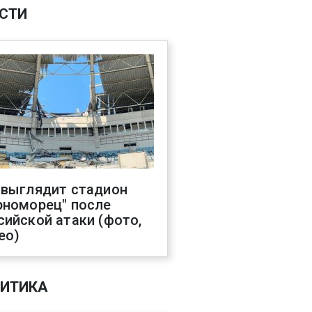
СТИ
 выглядит стадион
рноморец" после
сийской атаки (фото,
ео)
ИТИКА