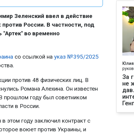
имир Зеленский ввел в действие
 против России. В частности, под
 "Артек" во временно
раина
со ссылкой на
указ №395/2025
Юлия
ства.
руков
За 
ции против 48 физических лиц. В
не 
снулись Романа Алехина. Он известен
дав
инт
. В прошлом году был советником
Ген
асти в России.
 в этом году заключил контракт с
оторое воюет против Украины, и