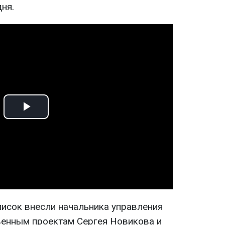
ня.
Play
Video
писок внесли начальника управления
венным проектам Сергея Новикова и