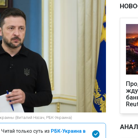
НОВО
Про
жду
бан
Reu
Украины (Виталий Носач, РБК-Украина)
АНАЛ
 Читай только суть из
РБК-Украина в