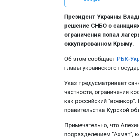
Президент Украины Влад
решение СНБО о санкциях
ограничения попал лагерь
оккупированном Крыму.
Об этом сообщает
РБК-Ук
главы украинского государ
Указ предусматривает санк
частности, ограничения ко
как российский "военкор"
правительства Курской обл
Примечательно, что Алехин
подразделением "Ахмат", к