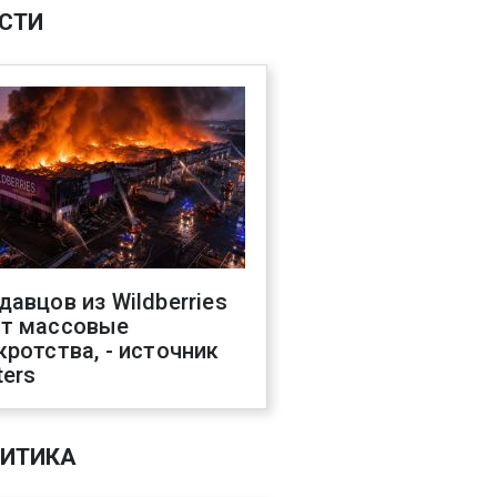
СТИ
давцов из Wildberries
т массовые
кротства, - источник
ters
ИТИКА