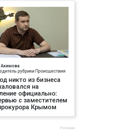
 Акимова
одитель рубрики Происшествия
год никто из бизнеса
жаловался на
ление официально:
ервью с заместителем
прокурора Крымом