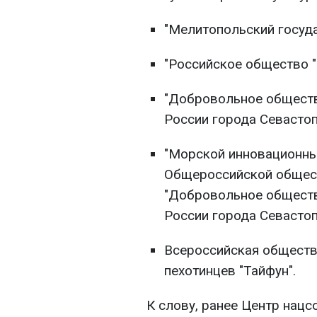
"Мелитопольский госуда
"Российское общество "
"Добровольное обществ
России города Севастоп
"Морской инновационны
Общероссийской общест
"Добровольное обществ
России города Севастоп
Всероссийская обществ
пехотинцев "Тайфун".
К слову, ранее Центр нац