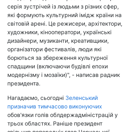
серія зустрічей із людьми з різних сфер,
які формують культурний імідж країни на
світовій арені. Це режисери, архітектори,
художники, кінооператори, українські
дизайнери, музиканти, креативщики,
організатори фестивалів, люди які
борються за збереження культурної
спадщини (включаючи будівлі епохи
модернізму і мозаїки)", - написав радник
президента.
Нагадаємо, сьогодні
Зеленський
призначив тимчасово виконуючих
обов'язки голів облдержадміністрацій у
трьох областях. Раніше президент