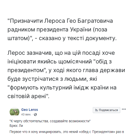
"Призначити Лероса Гео Багратовича
радником президента України (поза
штатом)", - сказано у тексті документу.
Лерос зазначив, що на цій посаді хоче
ініціювати якийсь щомісячний "обід з
президентом", у ході якого глава держави
буде зустрічатися з людьми, які
"формують культурний імідж країни на
світовій арені".