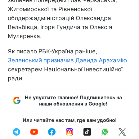
звільнив попередніх глав Черкаської,
Житомирської та Рівненської
облдержадміністрацій Олександра
Вельбівца, Ігоря Гундича та Олексія
Муляренка.
Як писало РБК-Україна раніше,
Зеленський призначив Давида Арахамію
секретарем Національної інвестиційної
ради.
Не упустите главное! Подпишитесь на
наши обновления в Google!
Или читайте нас там, где вам удобно!