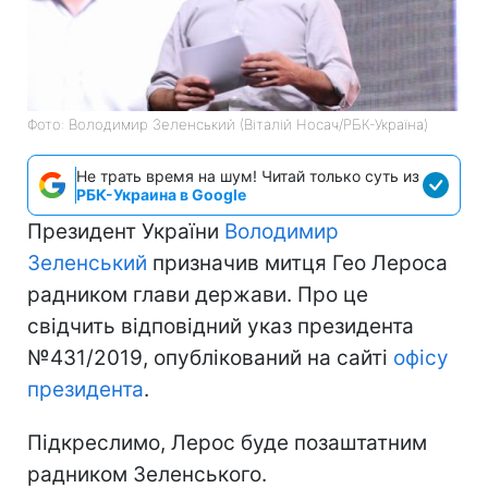
Фото: Володимир Зеленський (Віталій Носач/РБК-Україна)
Не трать время на шум! Читай только суть из
РБК-Украина в Google
Президент України
Володимир
Зеленський
призначив митця Гео Лероса
радником глави держави. Про це
свідчить відповідний указ президента
№431/2019, опублікований на сайті
офісу
президента
.
Підкреслимо, Лерос буде позаштатним
радником Зеленського.