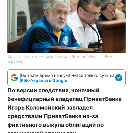
Фото: Игорь Коломойский в суде. (Виталий Носач, РБК-
Украина)
Не трать время на шум! Читай только суть из
РБК-Украина в Google
По версии следствия, конечный
бенефициарный владелец ПриватБанка
Игорь Коломойский завладел
средствами ПриватБанка из-за
фиктивного выкупа облигаций по