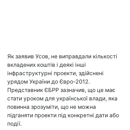
Як заявив Усов, не виправдали кількості
вкладених коштів і деякі інші
інфраструктурні проекти, здійснені
урядом України до Євро-2012.
Представник ЄБРР зазначив, що це має
стати уроком для української влади, яка
повинна зрозуміти, що не можна
підганяти проекти під конкретні дати або
події.