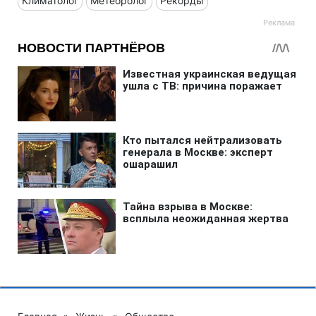
Климатолог
Метеоролог
Рекорды