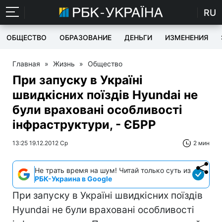
RU
ОБЩЕСТВО
ОБРАЗОВАНИЕ
ДЕНЬГИ
ИЗМЕНЕНИЯ
Главная
»
Жизнь
»
Общество
При запуску в Україні
швидкісних поїздів Hyundai не
були враховані особливості
інфраструктури, - ЄБРР
13:25 19.12.2012 Ср
2 мин
Не трать время на шум! Читай только суть из
РБК-Украина в Google
При запуску в Україні швидкісних поїздів
Hyundai не були враховані особливості