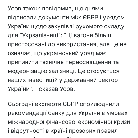
Усов також повідомив, що днями
підписали документи між ЄБРР і урядом
України щодо закупівлі рухомого складу
для "Укрзалізниці": "Ці вагони більш
пристосовані до використання, але це не
означає, що український уряд має
припинити технічне переоснащення та
модернізацію залізниці. Це стосується
наших інвестицій у державний сектор
України", - сказав Усов.
Сьогодні експерти ЄБРР оприлюднили
рекомендації банку для України в умовах
міжнародної фінансово-економічної кризи
і відсутності в країні прозорих правил і