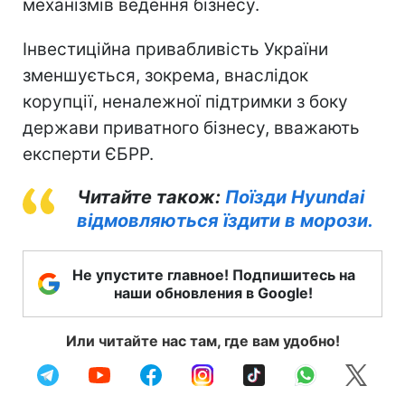
механізмів ведення бізнесу.
Інвестиційна привабливість України
зменшується, зокрема, внаслідок
корупції, неналежної підтримки з боку
держави приватного бізнесу, вважають
експерти ЄБРР.
Читайте також:
Поїзди Hyundai
відмовляються їздити в морози.
Не упустите главное! Подпишитесь на
наши обновления в Google!
Или читайте нас там, где вам удобно!