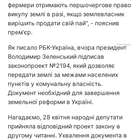
фермери отримають першочергове право
викупу землі в разі, якщо землевласник
вирішить продати свій пай", - пояснив
прем'єр.
Як писало РБК-Україна, вчора президент
Володимир Зеленський підписав
законопроект №2194, який дозволяє
передати землі за межами населених
пунктів у комунальну власність.
Документ необхідний для завершення
земельної реформи в Україні.
Нагадаємо, 28 квітня народні депутати
прийняла відповідний проект закону в
другому читанні. Ухвалення документа в