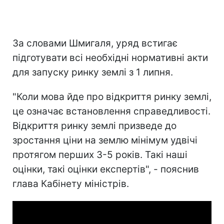
За словами Шмигаля, уряд встигає
підготувати всі необхідні нормативні акти
для запуску ринку землі з 1 липня.
"Коли мова йде про відкриття ринку землі,
це означає встановлення справедливості.
Відкриття ринку землі призведе до
зростання ціни на землю мінімум удвічі
протягом перших 3-5 років. Такі наші
оцінки, такі оцінки експертів", - пояснив
глава Кабінету міністрів.