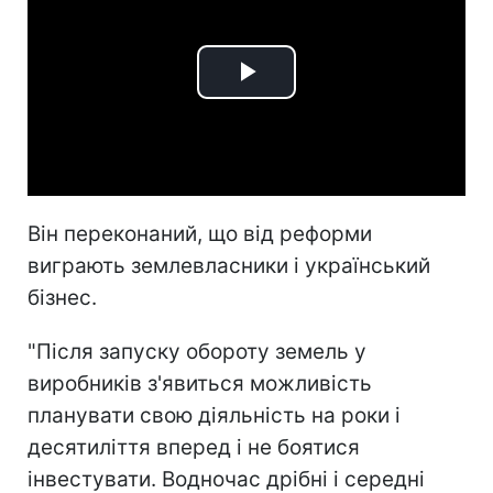
Play
Video
Він переконаний, що від реформи
виграють землевласники і український
бізнес.
"Після запуску обороту земель у
виробників з'явиться можливість
планувати свою діяльність на роки і
десятиліття вперед і не боятися
інвестувати. Водночас дрібні і середні