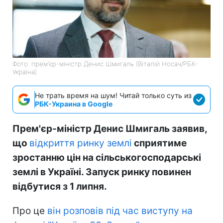
Фото: прем'єр-міністр Денис Шмигаль (Віталій Носач/РБК-
Україна)
Не трать время на шум! Читай только суть из
РБК-Украина в Google
Прем'єр-міністр Денис Шмигаль заявив,
що
відкриття ринку землі
сприятиме
зростанню цін на сільськогосподарські
землі в Україні. Запуск ринку повинен
відбутися з 1 липня.
Про це
він розповів під час виступу на