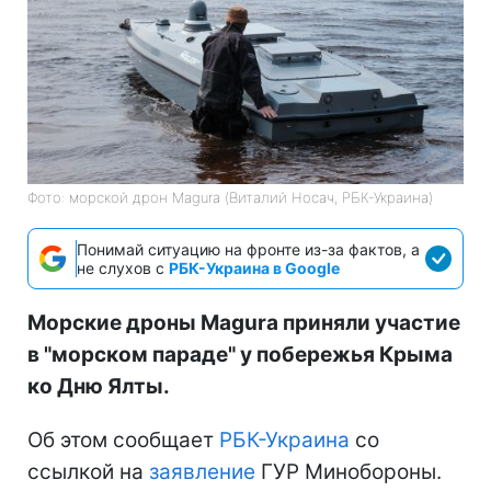
Фото: морской дрон Magura (Виталий Носач, РБК-Украина)
Понимай ситуацию на фронте из-за фактов, а
не слухов с
РБК-Украина в Google
Морские дроны Magura приняли участие
в "морском параде" у побережья Крыма
ко Дню Ялты.
Об этом сообщает
РБК-Украина
со
ссылкой на
заявление
ГУР Минобороны.