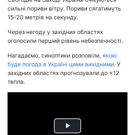
сильні пориви вітру. Пориви сягатимуть
15-20 метрів на секунду.
Через негоду у західних областях
оголосили перший рівень небезпечності.
Нагадаємо, синоптики розповіли,
якою
буде погода в Україні цими вихідними
. У
західних областях прогнозували до +12
тепла.
Play