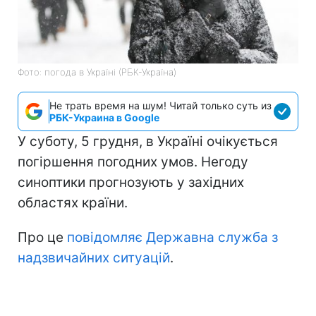
Фото: погода в Україні (РБК-Україна)
Не трать время на шум! Читай только суть из
РБК-Украина в Google
У суботу, 5 грудня, в Україні очікується
погіршення погодних умов. Негоду
синоптики прогнозують у західних
областях країни.
Про це
повідомляє Державна служба з
надзвичайних ситуацій
.