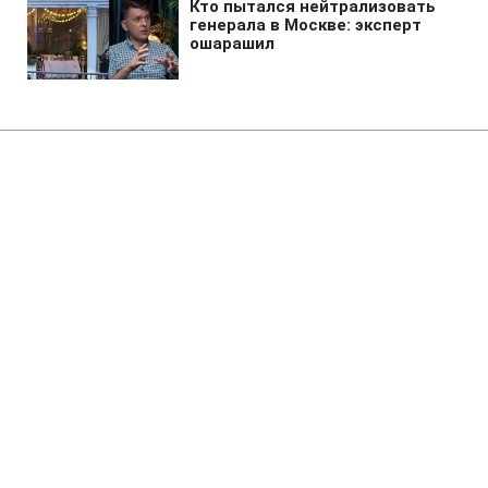
Главная
»
Жизнь
»
Общество
Выгоняли собаку шваброй в
жару: "Новая почта" уволила
работников после скандала
16:09 07.08.2026 Пт
2 мин
НП обещает найти собаку и направить ее
в ветеринарную клинику
ТАТЬЯНА ВЕРЕМЕЕВА