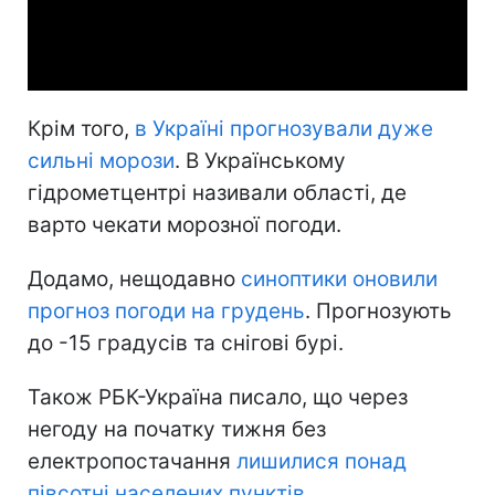
Video
Крім того,
в Україні прогнозували дуже
сильні морози
. В Українському
гідрометцентрі називали області, де
варто чекати морозної погоди.
Додамо, нещодавно
синоптики оновили
прогноз погоди на грудень
. Прогнозують
до -15 градусів та снігові бурі.
Також РБК-Україна писало, що через
негоду на початку тижня без
електропостачання
лишилися понад
півсотні населених пунктів
.