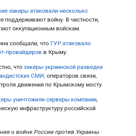
кие хакеры атаковали несколько
ые поддерживают войну. В частности,
гают оккупационным войскам.
ина сообщали, что
ГУР атаковало
ет-провайдеров
в Крыму.
стно, что
хакеры украинской разведки
андистских СМИ,
операторов связи,
нтроля движения по Крымскому мосту.
керы уничтожили серверы компании
,
ическую инфраструктуру российской
ния о войне России против Украины