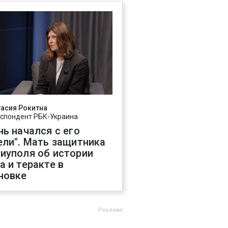
асия Рокитна
спондент РБК-Украина
нь начался с его
ели". Мать защитника
иуполя об истории
а и теракте в
новке