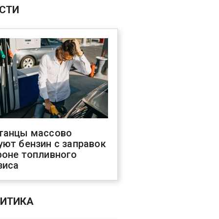
СТИ
танцы массово
уют бензин с заправок
фоне топливного
зиса
ИТИКА