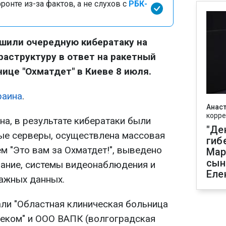
онте из-за фактов, а не слухов с
РБК-
шили очередную кибератаку на
аструктуру в ответ на ракетный
ице "Охматдет" в Киеве 8 июля.
раина
.
Анаст
корре
а, в результате кибератаки были
"Де
ые серверы, осуществлена массовая
гиб
м "Это вам за Охматдет!", выведено
Мар
сын
вание, системы видеонаблюдения и
Еле
важных данных.
али "Областная клиническая больница
еком" и ООО ВАПК (волгоградская