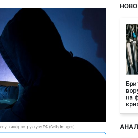
НОВО
Бри
вор
на 
кри
АНАЛ
тевую инфраструктуру РФ (Getty Images)