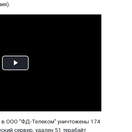
ия).
Play
Video
ии в ООО "ФД-Телеком" уничтожены 174
ский сервер, удален 51 терабайт