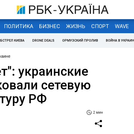
ПОЛИТИКА
БИЗНЕС
ЖИЗНЬ
СПОРТ
WAVE
БСТРЕЛ КИЕВА
DRONE DEALS
ОРМУЗСКИЙ ПРОЛИВ
ВОЙНА В УКРАИ
раине
т": украинские
ковали сетевую
туру РФ
2 мин