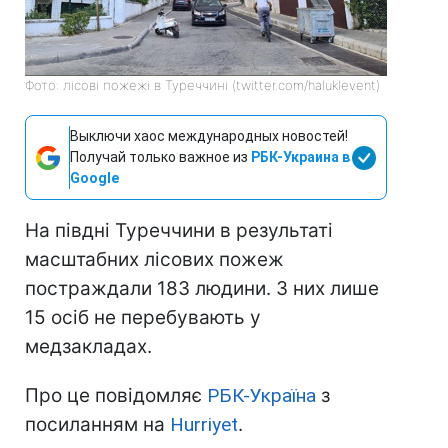
Фото: лісові пожежі в Туреччині (twitter.com/haluklevent)
Выключи хаос международных новостей!
Получай только важное из
РБК-Украина в
Google
На півдні Туреччини в результаті
масштабних лісових пожеж
постраждали 183 людини. З них лише
15 осіб не перебувають у
медзакладах.
Про це повідомляє
РБК-Україна
з
посиланням на
Hurriyet
.