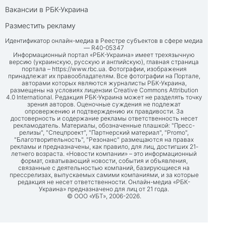
Вакансии в РБК-Украина
Разместить рекламу
Идентификатор онлайн-медиа в Реестре субъектов в сфере медиа
— R40-05347
Информационный портал «РБК-Украина» имеет трехязычную
версию (украинскую, русскую и английскую), главная страница
портала –
https://www.rbc.ua
. Фотографии, изображения
принадлежат их правообладателям. Все фотографии на Портале,
авторами которых являются журналисты РБК-Украина,
размещены на условиях лицензии Creative Commons Attribution
4.0 International. Редакция РБК-Украина может не разделять точку
зрения авторов. Оценочные суждения не подлежат
опровержению и подтверждению их правдивости. За
достоверность и содержание рекламы ответственность несет
рекламодатель. Материалы, обозначенные плашкой: "Пресс-
релизы", "Спецпроект", "Партнерский материал", "Promo",
"Благотворительность", "Резонанс" размещаются на правах
рекламы и предназначены, как правило, для лиц, достигших 21-
летнего возраста. «Новости компании» – это информационный
формат, охватывающий новости, события и объявления,
связанные с деятельностью компаний, базирующиеся на
прессрелизах, выпускаемых самими компаниями, и за которые
редакция не несет ответственности. Онлайн-медиа «РБК-
Украина» предназначено для лиц от 21 года.
© ООО «УБТ», 2006-2026.