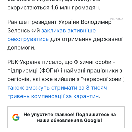
скористаються 1,6 млн громадян.
Раніше президент України Володимир
Зеленський
закликав активніше
реєструватись
для отримання державної
допомоги.
РБК-Україна писало, що Фізичні особи -
підприємці (ФОПи) і наймані працівники з
регіонів, які вже вийшли з "червоної зони",
також зможуть отримати за 8 тисяч
гривень компенсації за карантин
.
Не упустите главное! Подпишитесь на
наши обновления в Google!