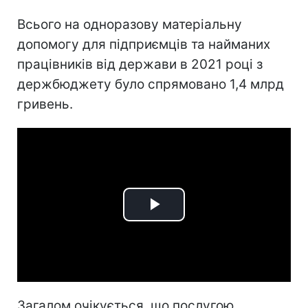
Всього на одноразову матеріальну
допомогу для підприємців та найманих
працівників від держави в 2021 році з
держбюджету було спрямовано 1,4 млрд
гривень.
Play
Video
Загалом очікується, що послугою