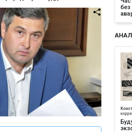
Час
без
ава
АНАЛ
Конс
корре
Буд
экз