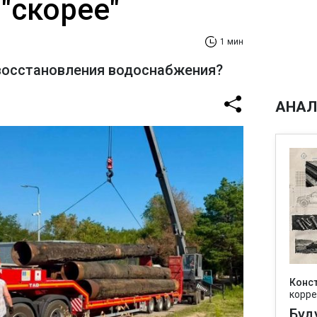
"скорее"
1 мин
восстановления водоснабжения?
АНАЛ
Конс
корре
Буд