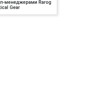
оп-менеджерами Rarog
ical Gear