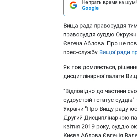
Не трать время на шум!
Google
Вища рада правосуддя тим
правосуддя суддю Окружно
Євгена Аблова. Про це по
прес-службу
Вищої ради
п
Як повідомляється, рішення
дисциплінарної палати Вищ
"Відповідно до частини сьо
судоустрій і статус суддів"
України "Про Вищу раду юст
Другий Дисциплінарною па
квітня 2019 року, суддю о
Києва Аблова Євгенія Вале