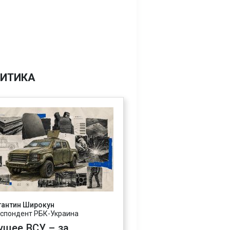
ИТИКА
тантин Широкун
спондент РБК-Украина
ущее ВСУ – за