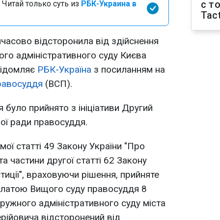
с т
 Читай только суть из
РБК-Украина в
Tact
часово відсторонила від здійснення
го адміністративного суду Києва
відомляє
РБК-Україна
з посиланням на
равосуддя
(ВСП).
 було прийнято з ініціативи Другий
ої ради правосуддя.
мої статті 49 Закону України "Про
 та частини другої статті 62 Закону
иції", враховуючи рішення, прийняте
латою Вищого суду правосуддя 8
кружного адміністративного суду міста
рійовича відсторонений від