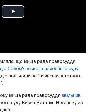
Play
Video
омляло, що Вища рада правосуддя
ддю Солом'янського районного суду
ю звільнили за "вчинення істотного
".
 року Вища рада правосуддя
звільнив
ного суду Києва Наталію Неганову за
дана..