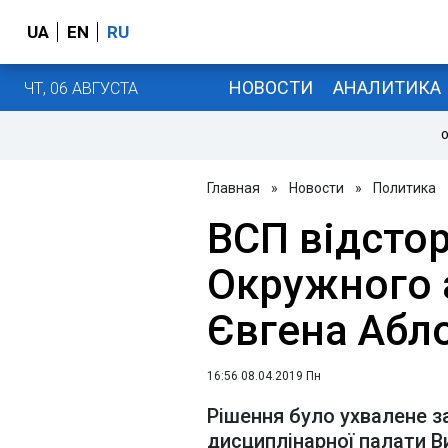
UA
EN
RU
НОВОСТИ
АНАЛИТИКА
ЧТ, 06 АВГУСТА
О
Главная
»
Новости
»
Политика
ВСП відсто
Окружного 
Євгена Абл
16:56 08.04.2019 Пн
Рішення було ухвалене з
дисциплінарної палати В