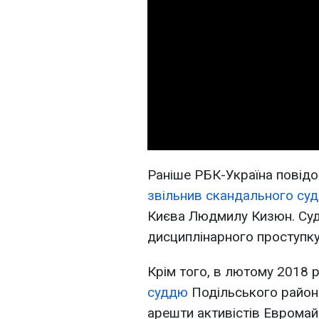
Раніше РБК-Україна повід
звільнив скандального су
Києва Людмилу Кизюн. Судд
дисциплінарного проступку
Крім того, в лютому 2018
суддю
Подільського район
арешти активістів Евромай