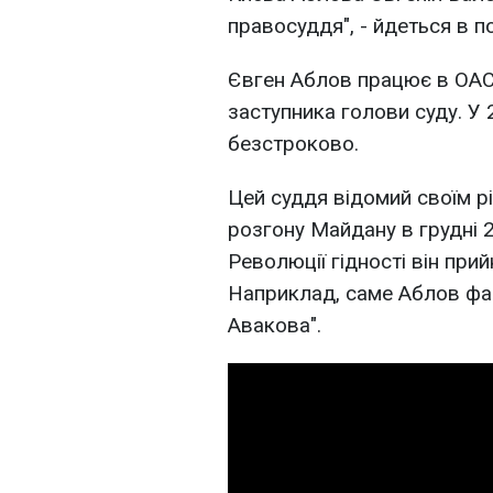
правосуддя", - йдеться в п
Євген Аблов працює в ОАСК
заступника голови суду. У 
безстроково.
Цей суддя відомий своїм 
розгону Майдану в грудні 2
Революції гідності він при
Наприклад, саме Аблов фа
Авакова".