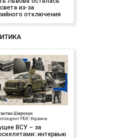
ть Львова осталась
 света из-за
рийного отключения
ИТИКА
тантин Широкун
спондент РБК-Украина
ущее ВСУ – за
оскелетами: интервью