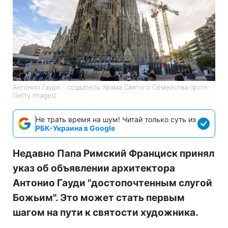
Антонио Гауди - создатель Храма Святого Семейства (фото:
Getty Images)
Не трать время на шум! Читай только суть из
РБК-Украина в Google
Недавно Папа Римский Франциск принял
указ об объявлении архитектора
Антонио Гауди "достопочтенным слугой
Божьим". Это может стать первым
шагом на пути к святости художника.