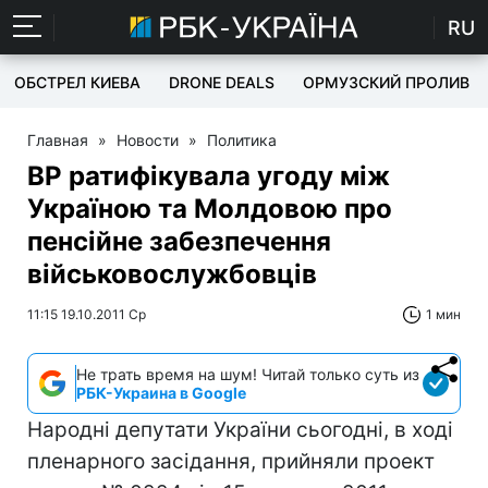
RU
ОБСТРЕЛ КИЕВА
DRONE DEALS
ОРМУЗСКИЙ ПРОЛИВ
Главная
»
Новости
»
Политика
ВР ратифікувала угоду між
Україною та Молдовою про
пенсійне забезпечення
військовослужбовців
11:15 19.10.2011 Ср
1 мин
Не трать время на шум! Читай только суть из
РБК-Украина в Google
Народні депутати України сьогодні, в ході
пленарного засідання, прийняли проект