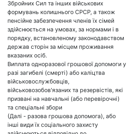
Збройних Сил та інших військових
формувань колишнього СРСР, а також
пенсійне забезпечення членів їх сімей
здійснюється на умовах, за нормами і в
порядку, встановленому законодавством
держав сторін за місцем проживання
вказаних осіб.
Виплата одноразової грошової допомоги у
разі загибелі (смерті) або каліцтва
військовослужбовців,
військовозобов'язаних та резервістів, які
призвані на навчальні (або перевірочні)
та спеціальні збори
(Далі - разова грошова допомога), або
інші види їх соціального захисту
здійснюються відповідно до