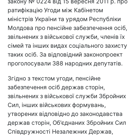
закону № 0224 від 15 вересня 2011 р. про
ратифікацію Угоди між Кабінетом
міністрів України та урядом Республіки
Молдова про пенсійне забезпечення осіб,
звільнених з військової служби, членів їх
сімей та інших видах соціального захисту
таких осіб. За відповідний законопроект
проголосували 388 народних депутатів.
Згідно з текстом угоди, пенсійне
забезпечення осіб держав сторін,
звільнених з військової служби Збройних
Сил, інших військових формувань,
утворених відповідно до законодавства
держав сторін, Об'єднаних Збройних Сил
Співдружності Незалежних Держав,