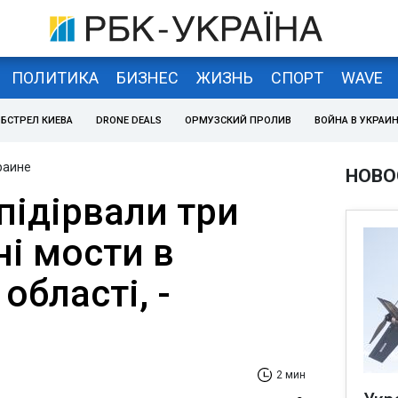
ПОЛИТИКА
БИЗНЕС
ЖИЗНЬ
СПОРТ
WAVE
БСТРЕЛ КИЕВА
DRONE DEALS
ОРМУЗСКИЙ ПРОЛИВ
ВОЙНА В УКРАИ
раине
НОВО
підірвали три
і мости в
області, -
2 мин