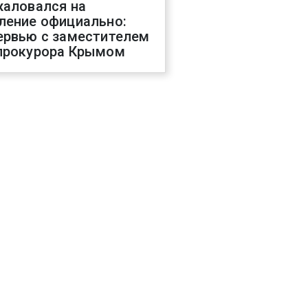
жаловался на
ление официально:
ервью с заместителем
прокурора Крымом