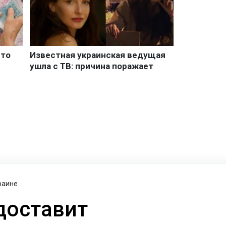
раине
доставит