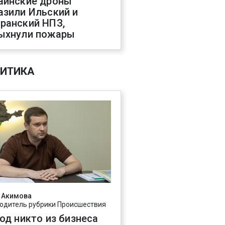
аинские дроны
азили Ильский и
ранский НПЗ,
ыхнули пожары
ИТИКА
 Акимова
одитель рубрики Происшествия
год никто из бизнеса