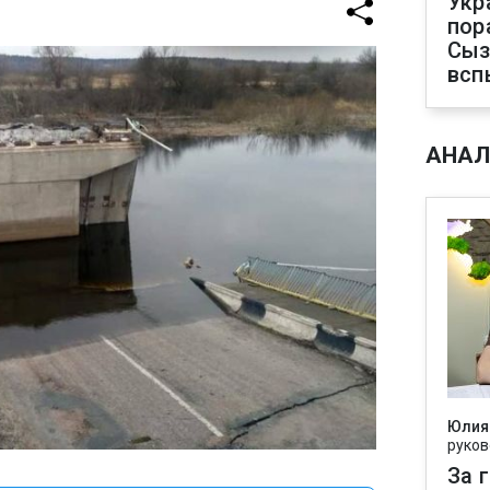
Укр
пор
Сыз
всп
АНАЛ
Юлия
руков
За 