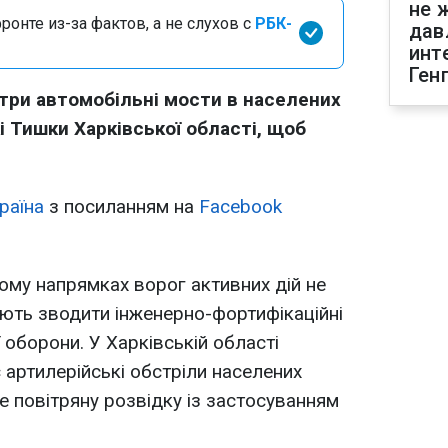
не 
онте из-за фактов, а не слухов с
РБК-
дав
инт
Ген
три автомобільні мости в населених
і Тишки Харківської області, щоб
раїна
з посиланням на
Facebook
ому напрямках ворог активних дій не
ють зводити інженерно-фортифікаційні
ї оборони. У Харківській області
 артилерійські обстріли населених
де повітряну розвідку із застосуванням