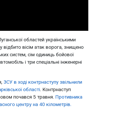
Video
Луганської областей українськими
у відбито вісім атак ворога, знищено
ських систем, сім одиниць бойової
втомобіль і три спеціальні інженерні
я,
ЗСУ в ході контрнаступу звільнили
арківської області
. Контрнаступ
рковом почався 5 травня.
Противника
асного центру на 40 кілометрів.