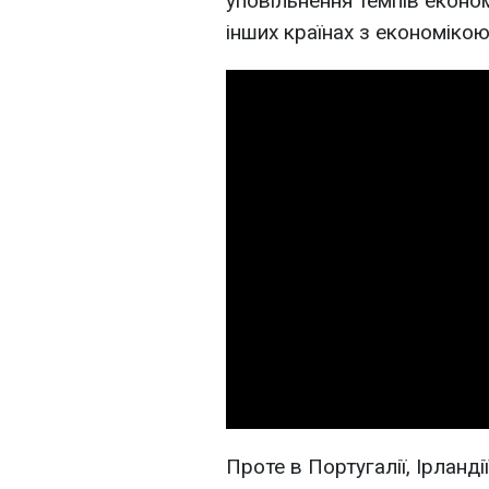
уповільнення темпів економ
інших країнах з економіко
Проте в Португалії, Ірландії,