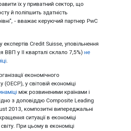
равити їх у приватний сектор, що
сту й поліпшить здатність
рівні", - вважає керуючий партнер PwC
 експертів Credit Suisse, уповільнення
я ВВП у II кварталі склало 7,5%)
не
іці
.
ганізації економічного
у (ОЕСР), у світовій економіці
инаміці
між розвиненими країнами і
ідно з доповіддю Composite Leading
ugust 2013, композитні випереджальні
кращення ситуації в економіці
світу. При цьому в економіці