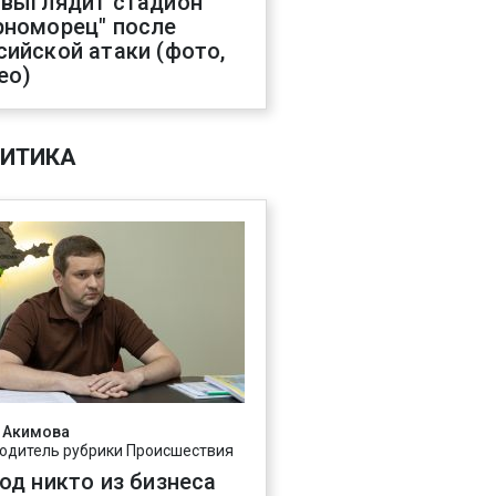
 выглядит стадион
рноморец" после
сийской атаки (фото,
ео)
ИТИКА
 Акимова
одитель рубрики Происшествия
год никто из бизнеса