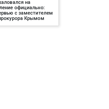
жаловался на
ление официально:
ервью с заместителем
прокурора Крымом