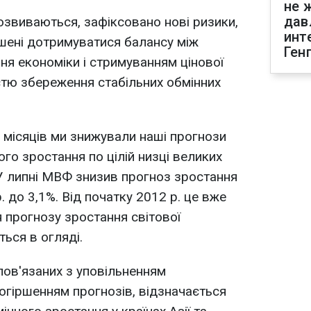
не 
дав
озвиваються, зафіксовано нові ризики,
инт
шені дотримуватися балансу між
Ген
ня економіки і стримуванням цінової
істю збереження стабільних обмінних
х місяців ми знижували наші прогнози
го зростання по цілій низці великих
У липні МВФ знизив прогноз зростання
. до 3,1%. Від початку 2012 р. це вже
я прогнозу зростання світової
ться в огляді.
пов'язаних з уповільненням
погіршенням прогнозів, відзначається