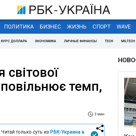
ПОЛИТИКА
БИЗНЕС
ЖИЗНЬ
СПОРТ
WAVE
КУРС ДОЛЛАРА
ЭКОНОМИКА
ЛИЧНЫЕ ФИНАНСЫ
TECH
MILTECH
НОВО
 світової
уповільнює темп,
3 мин
 Читай только суть из
РБК-Украина в