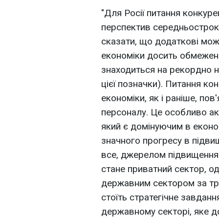
"Для Росії питання конку
перспектив середньострок
сказати, що додаткові мож
економіки досить обмежені 
знаходиться на рекордно н
цієї позначки). Питання к
економіки, як і раніше, по
персоналу. Це особливо а
який є домінуючим в економ
значного прогресу в підви
все, джерелом підвищення 
стане приватний сектор, о
державним сектором за тру
стоїть стратегічне завданн
державному секторі, яке д