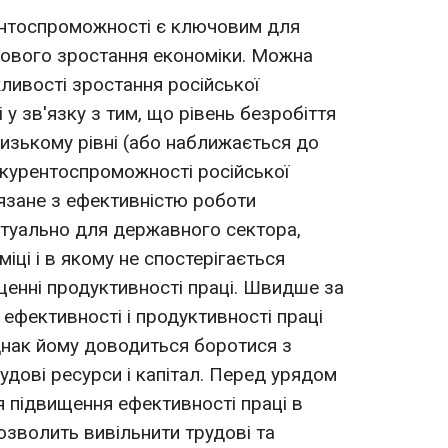
рентоспроможності є ключовим для
ового зростання економіки. Можна
ливості зростання російської
у зв'язку з тим, що рівень безробіття
изькому рівні (або наближається до
онкурентоспроможності російської
в'язане з ефективністю роботи
ктуально для державного сектора,
іці і в якому не спостерігається
щенні продуктивності праці. Швидше за
ефективності і продуктивності праці
днак йому доводиться боротися з
дові ресурси і капітал. Перед урядом
я підвищення ефективності праці в
озволить вивільнити трудові та