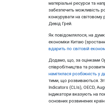
матеріальні ресурси та нап
забезпечить можливість ро
конкурувати на світовому 
Девід Грей.
Як повідомлялося, на думку
економіки Китаю (зростанн
вдарить по світовій економ
Додамо, що, за оцінками Ор
співробітництва та розвитк
намітилася розбіжність у д
тими, що розвиваються. Зг
Indicators (CLIs), OECD, A
індикатори вказують на по
основних розвинених країн 