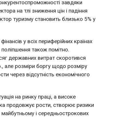
 конкурентоспроможності завдяки
тора на тлі зниження цін і падіння
сектор туризму становить близько 5% у
інансів у всіх периферійних країнах
 поліпшення також помітно.
бсяг державних витрат скоротився
., але розміри боргу щодо розміру
ти через відсутність економічного
ація на ринку праці, а високе
яка продовжує рости, створює ризики
в майбутньому і середньострокових