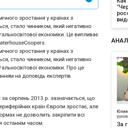
Как
"Че
рос
ічного зростання у країнах з
вид
ся, стало чинником, який негативно
гальносвітової економіки. Це випливає
АНАЛ
waterhouseCoopers.
ічного зростання у країнах з
ся, стало чинником, який негативно
гальносвітової економіки. Про це
анням на доповідь експертів
 за серпень 2013 р. зазначається, що
риферійних країн Європи зростає, але
Юлия
ормах не дозволить закріпити всі
руков
я останнім часом.
За 