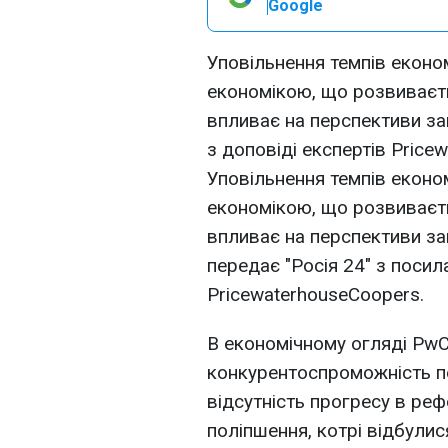
Google
Уповільнення темпів економ
економікою, що розвиваєть
впливає на перспективи за
з доповіді експертів Price
Уповільнення темпів економ
економікою, що розвиваєть
впливає на перспективи за
передає "Росія 24" з посил
PricewaterhouseCoopers.
В економічному огляді PwC
конкурентоспроможність пе
відсутність прогресу в реф
поліпшення, котрі відбулис