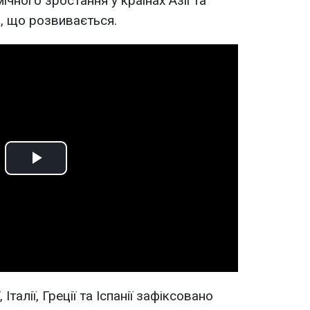
ічного зростання у країнах Азії та
ю, що розвивається.
Play
Video
 Італії, Греції та Іспанії зафіксовано