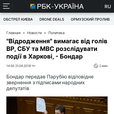
RU
ОБСТРЕЛ КИЕВА
DRONE DEALS
ОРМУЗСКИЙ ПРОЛИВ
Главная
»
Новости
»
Политика
"Відродження" вимагає від голів
ВР, СБУ та МВС розслідувати
події в Харкові, - Бондар
14:50 21.06.2018 Чт
2 мин
Бондар передав Парубію відповідне
звернення з підписами народних
депутатів