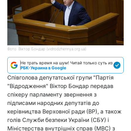
Фото: Віктор Бондар (vidrodzhennya.org.ua)
Не трать время на шум! Читай только суть из
РБК-Украина в Google
Співголова депутатської групи "Партія
"Відродження" Віктор Бондар передав
спікеру парламенту звернення з
підписами народних депутатів до
керівництва Верховної ради (ВР), а також
голів Служби безпеки України (СБУ) і
Міністерства внутрішніх справ (МВС) з