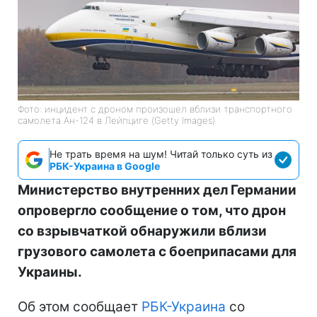
Фото: инцидент с дроном произошел вблизи транспортного
самолета Ан-124 в Лейпциге (Getty Images)
Не трать время на шум! Читай только суть из
РБК-Украина в Google
Министерство внутренних дел Германии
опровергло сообщение о том, что дрон
со взрывчаткой обнаружили вблизи
грузового самолета с боеприпасами для
Украины.
Об этом сообщает
РБК-Украина
со