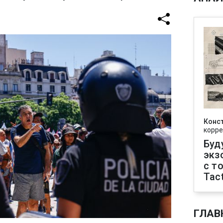
Конс
корре
Буд
экз
с т
Tact
ГЛАВ