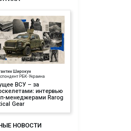
тантин Широкун
спондент РБК-Украина
ущее ВСУ – за
оскелетами: интервью
оп-менеджерами Rarog
ical Gear
НЫЕ НОВОСТИ