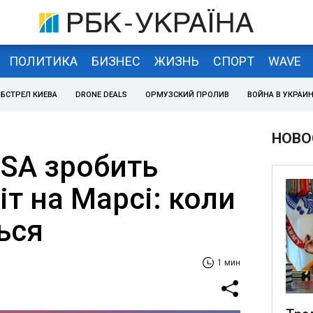
ПОЛИТИКА
БИЗНЕС
ЖИЗНЬ
СПОРТ
WAVE
БСТРЕЛ КИЕВА
DRONE DEALS
ОРМУЗСКИЙ ПРОЛИВ
ВОЙНА В УКРАИ
НОВО
ASA зробить
т на Марсі: коли
ься
1 мин