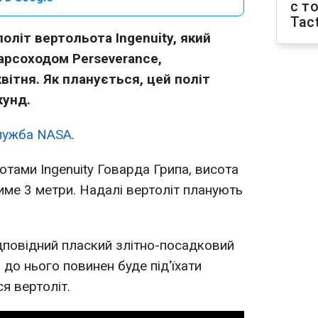
с т
Tact
літ вертольота Ingenuity, який
арсоходом Perseverance,
вітня. Як планується, цей політ
кунд.
лужба NASA
.
отами Ingenuity Говарда Грипа, висота
ме 3 метри. Надалі вертоліт планують
дповідний плаский злітно-посадковий
 до нього повинен буде під'їхати
ся вертоліт.