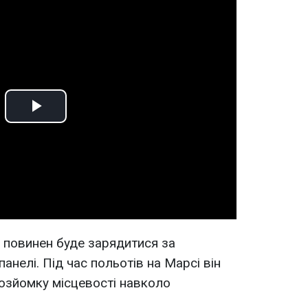
Play
Video
 повинен буде зарядитися за
анелі. Під час польотів на Марсі він
озйомку місцевості навколо