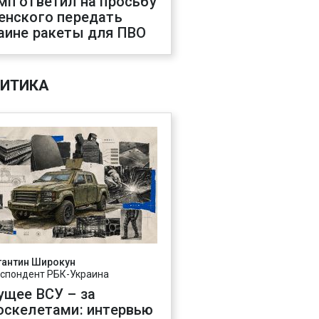
мп ответил на просьбу
енского передать
аине ракеты для ПВО
ИТИКА
тантин Широкун
спондент РБК-Украина
ущее ВСУ – за
оскелетами: интервью