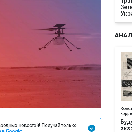
Тра
Зел
Укр
АНАЛ
Конс
корре
Буд
родных новостей! Получай только
экз
 в Google