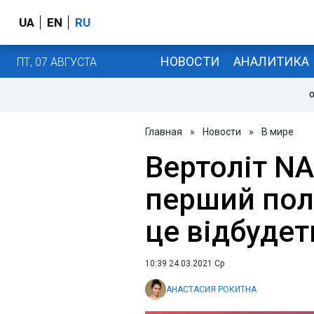
UA
EN
RU
НОВОСТИ
АНАЛИТИКА
ПТ, 07 АВГУСТА
О
Главная
»
Новости
»
В мире
Вертоліт N
перший полі
це відбудет
10:39 24.03.2021 Ср
АНАСТАСИЯ РОКИТНА