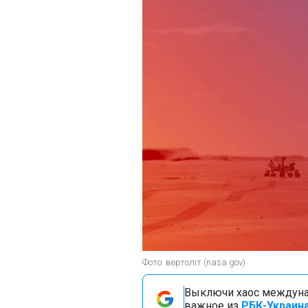
Фото: вертоліт (nasa gov)
Выключи хаос междуна
важное из
РБК-Украина