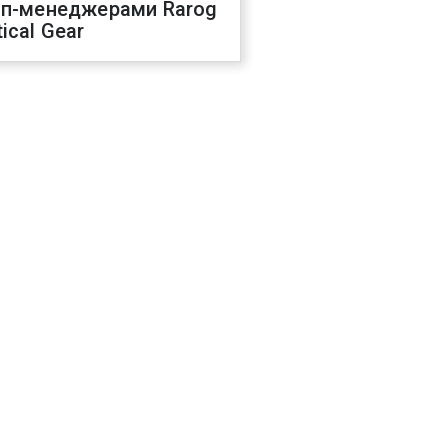
оп-менеджерами Rarog
ical Gear