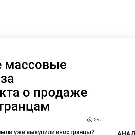
е массовые
-за
кта о продаже
транцам
2 мин
емли уже выкупили иностранцы?
АНАЛ