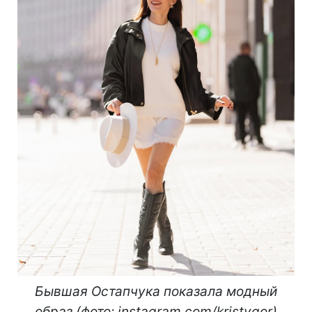
Бывшая Остапчука показала модный
образ (фото: instagram.com/kristygor)