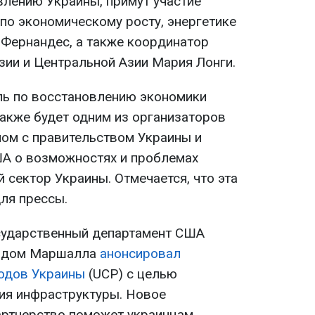
лению Украины, примут участие
по экономическому росту, энергетике
Фернандес, а также координатор
ии и Центральной Азии Мария Лонги.
ль по восстановлению экономики
акже будет одним из организаторов
лом с правительством Украины и
ША о возможностях и проблемах
 сектор Украины. Отмечается, что эта
ля прессы.
сударственный департамент США
ондом Маршалла
анонсировал
родов Украины
(UCP) с целью
ия инфраструктуры. Новое
артнерство поможет украинцам