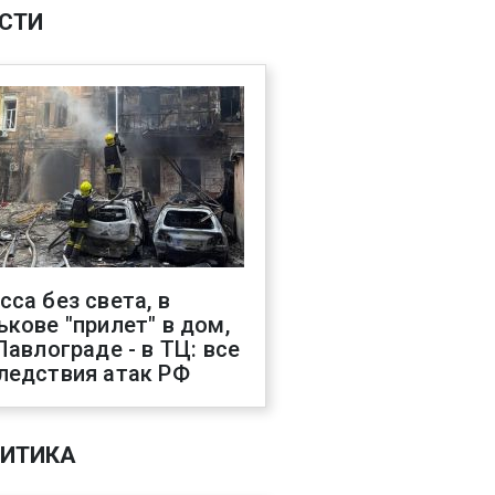
СТИ
сса без света, в
ькове "прилет" в дом,
 Павлограде - в ТЦ: все
ледствия атак РФ
ИТИКА