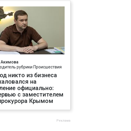
 Акимова
одитель рубрики Происшествия
год никто из бизнеса
жаловался на
ление официально:
ервью с заместителем
прокурора Крымом