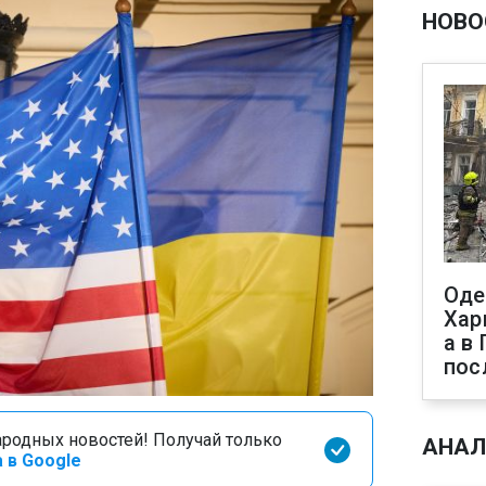
НОВО
Оде
Хар
а в
пос
родных новостей! Получай только
АНАЛ
 в Google