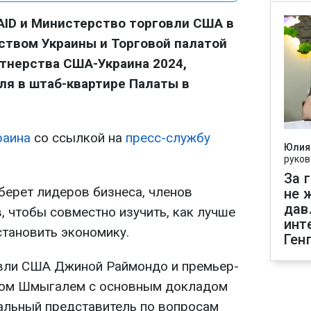
AID и Министерство торговли США в
ством Украины и Торговой палатой
тнерства США-Украина 2024,
ля в штаб-квартире Палаты в
раина
со ссылкой на
пресс-службу
Юлия
руков
За 
берет лидеров бизнеса, членов
не 
дав
, чтобы совместно изучить, как лучше
инт
становить экономику.
Ген
овли США Джиной Раймондо и премьер-
сом Шмыгалем с основным докладом
альный представитель по вопросам