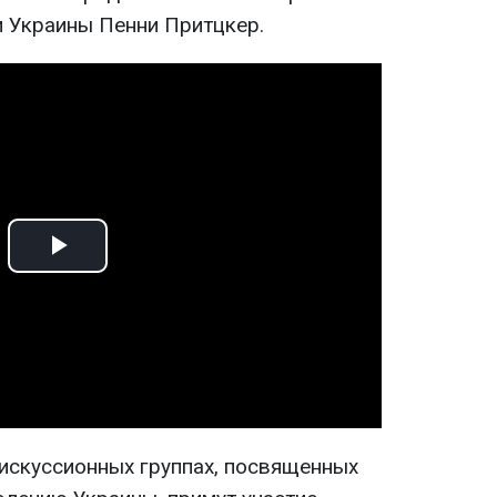
 Украины Пенни Притцкер.
Play
Video
дискуссионных группах, посвященных