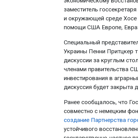
экономическому восстанов
заместитель госсекретаря 
и окружающей среде Хосе 
помощи США Европе, Евраз
Специальный представите
Украины Пенни Притцкер т
дискуссии за круглым сто
членами правительства С
инвестирования в аграрный
дискуссия будет закрыта д
Ранее сообщалось, что Го
совместно с немецким ф
создание Партнерства го
устойчивого восстановлен
государственно-частное п