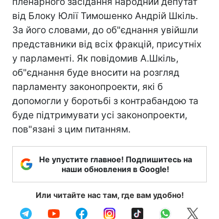
пленарного засідання народний депутат
від Блоку Юлії Тимошенко Андрій Шкіль.
За його словами, до об"єднання увійшли
представники від всіх фракцій, присутніх
у парламенті. Як повідомив А.Шкіль,
об"єднання буде вносити на розгляд
парламенту законопроекти, які б
допомогли у боротьбі з контрабандою та
буде підтримувати усі законопроекти,
пов"язані з цим питанням.
Не упустите главное! Подпишитесь на
наши обновления в Google!
Или читайте нас там, где вам удобно!