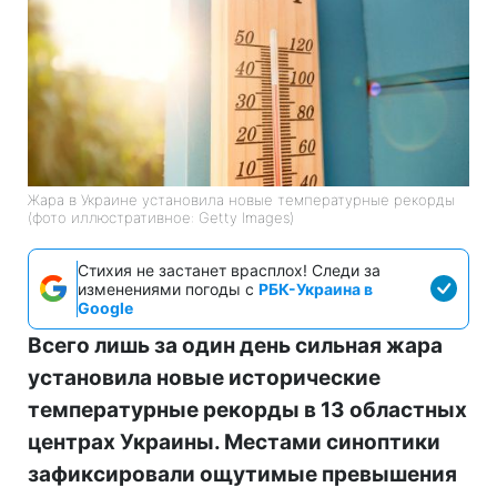
Жара в Украине установила новые температурные рекорды
(фото иллюстративное: Getty Images)
Стихия не застанет врасплох! Следи за
изменениями погоды с
РБК-Украина в
Google
Всего лишь за один день сильная жара
установила новые исторические
температурные рекорды в 13 областных
центрах Украины. Местами синоптики
зафиксировали ощутимые превышения