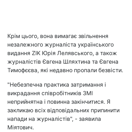
Крім цього, вона вимагає звільнення
незалежного журналіста українського
видання ZIK Юрія Лелявського, а також
журналістів Євгена Шляхтина та Євгена
Тимофєєва, які недавно пропали безвісти.
"Небезпечна практика затримання і
викрадання співробітників ЗМІ
неприйнятна і повинна закінчитися. Я
закликаю всіх відповідальних припинити
напади на журналістів", - заявила
Міятович.