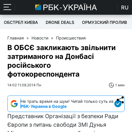
RU
ОБСТРЕЛ КИЕВА
DRONE DEALS
ОРМУЗСКИЙ ПРОЛИВ
Главная
»
Новости
»
Происшествия
В ОБСЄ закликають звільнити
затриманого на Донбасі
російського
фотокореспондента
14:02 11.08.2014 Пн
1 мин
Не трать время на шум! Читай только суть из
РБК-Украина в Google
Представник Організації з безпеки Ради
Європи з питань свободи ЗМІ Дунья