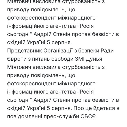
Міятович висловила стурбованість з
приводу повідомлень, що
фотокореспондент міжнародного
інформаційного агентства "Росія
сьогодні" Андрій Стенін пропав безвісти в
східній Україні 5 серпня.
Представник Організації з безпеки Ради
Європи з питань свободи ЗМІ Дунья
Міятович висловила стурбованість з
приводу повідомлень, що
фотокореспондент міжнародного
інформаційного агентства "Росія
сьогодні" Андрій Стенін пропав безвісти в
східній Україні 5 серпня. Про це йдеться в
повідомленні прес-служби ОБСЄ.