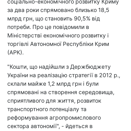
соціально-економічного розвитку Криму
за два роки спрямовано близько 18,5
млрд грн, що становить 90,5% від
потреби. Про це повідомили в
Міністерстві економічного розвитку і
торгівлі Автономної Республіки Крим
(АРК).
"Кошти, що надійшли з Держбюджету
України на реалізацію стратегії в 2012 р.,
склали майже 1,2 млрд грн і були
спрямовані на створення середовища,
сприятливого для життя, розвиток
транспортного потенціалу та
реформування агропромислового
сектора автономії", - йдеться в