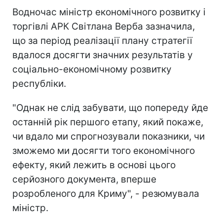
Водночас міністр економічного розвитку і
торгівлі АРК Світлана Верба зазначила,
що за період реалізації плану стратегії
вдалося досягти значних результатів у
соціально-економічному розвитку
республіки.
"Однак не слід забувати, що попереду йде
останній рік першого етапу, який покаже,
чи вдало ми спрогнозували показники, чи
зможемо ми досягти того економічного
ефекту, який лежить в основі цього
серйозного документа, вперше
розробленого для Криму", - резюмувала
міністр.