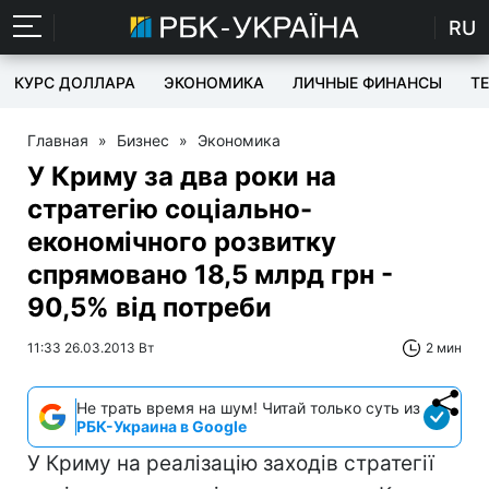
RU
КУРС ДОЛЛАРА
ЭКОНОМИКА
ЛИЧНЫЕ ФИНАНСЫ
T
Главная
»
Бизнес
»
Экономика
У Криму за два роки на
стратегію соціально-
економічного розвитку
спрямовано 18,5 млрд грн -
90,5% від потреби
11:33 26.03.2013 Вт
2 мин
Не трать время на шум! Читай только суть из
РБК-Украина в Google
У Криму на реалізацію заходів стратегії