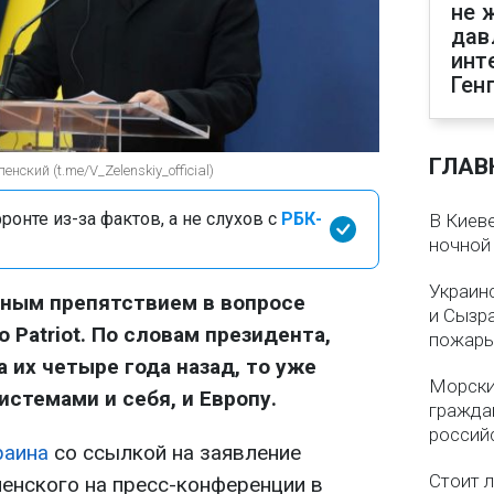
не 
дав
инт
Ген
ГЛАВ
ский (t.me/V_Zelenskiy_official)
онте из-за фактов, а не слухов с
РБК-
В Киеве
ночной
Украин
зным препятствием в вопросе
и Сызр
 Patriot. По словам президента,
пожар
 их четыре года назад, то уже
Морски
стемами и себя, и Европу.
гражда
россий
раина
со ссылкой на заявление
Стоит л
енского на пресс-конференции в