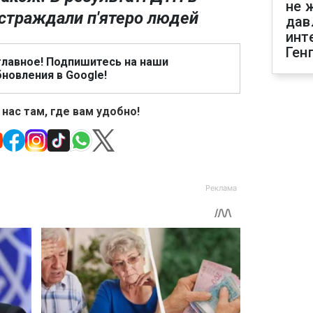
не 
страждали п'ятеро людей
дав
инт
Ген
главное! Подпишитесь на наши
новления в Google!
 нас там, где вам удобно!