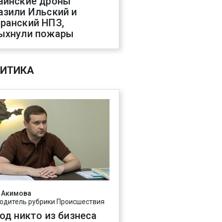
аинские дроны
азили Ильский и
ранский НПЗ,
ыхнули пожары
ИТИКА
 Акимова
одитель рубрики Происшествия
год никто из бизнеса