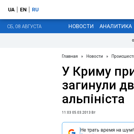
UA
EN
RU
НОВОСТИ
АНАЛИТИКА
СБ, 08 АВГУСТА
О
Главная
»
Новости
»
Происшест
У Криму при
загинули д
альпініста
11:03 05.03.2013 Вт
Не трать время на шум!