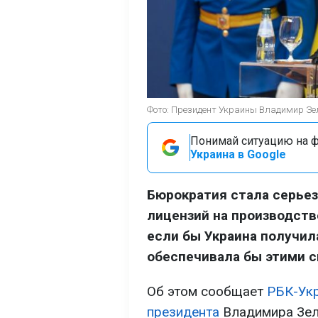
Фото: Президент Украины Владимир Зелен
Понимай ситуацию на фр
Украина в Google
Бюрократия стала серье
лицензий на производство
если бы Украина получила
обеспечивала бы этими си
Об этом сообщает
РБК-Ук
президента
Владимира Зел