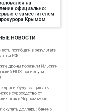
жаловался на
ление официально:
ервью с заместителем
прокурора Крымом
НЫЕ НОВОСТИ
 есть погибший в результате
 атаки РФ
ские дроны поразили Ильский
анский НПЗ, вспыхнули
ы
е дроны будут защищать
нское судоходство от
ских атак в Черном море
и скупать доллары: банкир