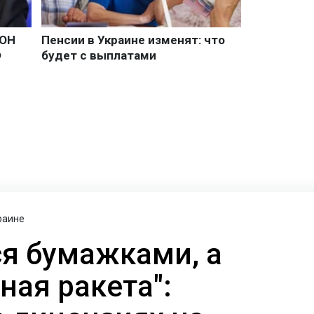
раине
я бумажками, а
ная ракета":