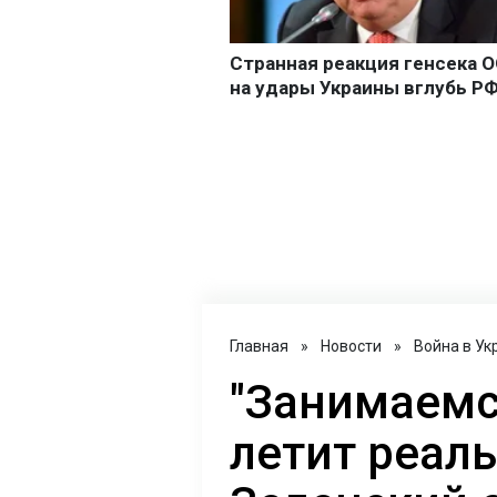
Главная
»
Новости
»
Война в Ук
"Занимаемс
летит реаль