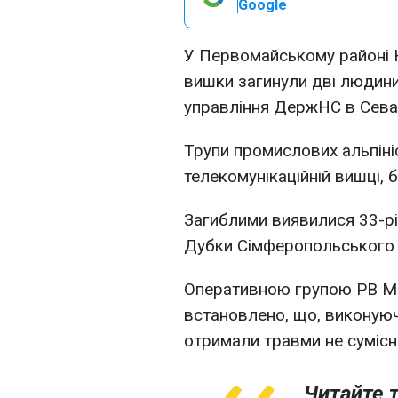
Google
У Первомайському районі К
вишки загинули дві людин
управління ДержНС в Сева
Трупи промислових альпініс
телекомунікаційній вишці, 
Загиблими виявилися 33-річ
Дубки Сімферопольського 
Оперативною групою РВ М
встановлено, що, виконуючи
отримали травми не сумісні
Читайте т