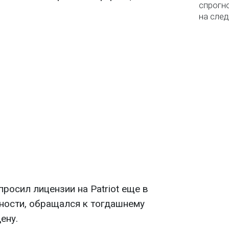
спрогно
на сле
просил лицензии на Patriot еще в
тности, обращался к тогдашнему
ену.