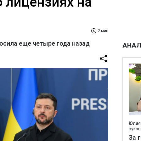
о лицензиях на
2 мин
росила еще четыре года назад
АНАЛ
Юлия
руков
За 