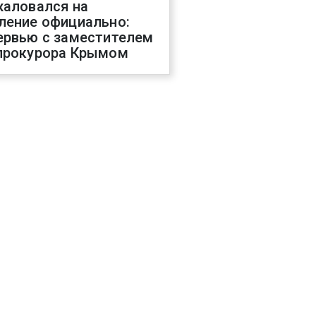
жаловался на
ление официально:
ервью с заместителем
прокурора Крымом