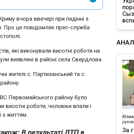
Укр
пор
Сыз
риму вчора ввечері при падінні з
всп
и. Про це повідомляє прес-служба
стополі.
АНАЛ
тів, які виконували висотні роботи на
були виявлені в районі села Свердлова.
ні жителі с. Партизанський та с.
району.
ВС Первомайського району було
 висотні роботи, чоловіки впали і
 з життям.
Юлия
руков
За 
акож: В результаті ДТП в