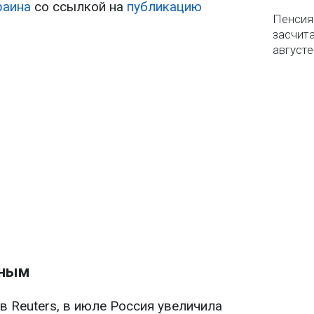
раина
со ссылкой на
публикацию
Пенсия
засчит
августе
нным
 Reuters, в июле Россия увеличила