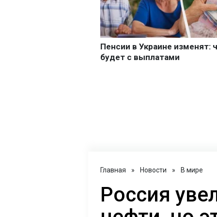
Главная
»
Новости
»
В мире
Россия уве
нефти, но э