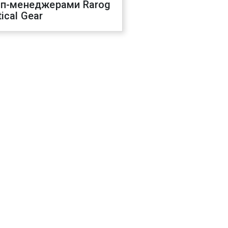
оп-менеджерами Rarog
ical Gear