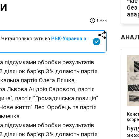
Час
ки
без
ава
1 мин
АНАЛ
 Читай только суть из
РБК-Украина в
за підсумками обробки результатів
2 ділянок бар'єр 3% долають партія
икальна партія Олега Ляшка,
ра Львова Андрія Садового, партія
щина", партія "Громадянська позиція"
"Нове життя" Лесі Оробець та партія
Конс
ьченка.
корре
за підсумками обробки результатів
Буд
2 ділянок бар'єр 3% долають партія
экз