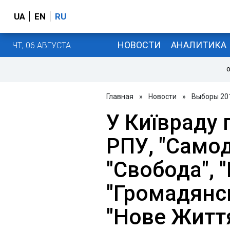
UA
EN
RU
НОВОСТИ
АНАЛИТИКА
ЧТ, 06 АВГУСТА
О
Главная
»
Новости
»
Выборы 20
У Київраду 
РПУ, "Само
"Свобода", 
"Громадянсь
"Нове Життя"