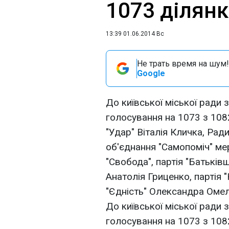
1073 ділян
13:39 01.06.2014 Вс
Не трать время на шум!
Google
До київської міської ради 
голосування на 1073 з 108
"Удар" Віталія Кличка, Рад
об'єднання "Самопоміч" ме
"Свобода", партія "Батьків
Анатолія Гриценко, партія 
"Єдність" Олександра Омел
До київської міської ради 
голосування на 1073 з 108