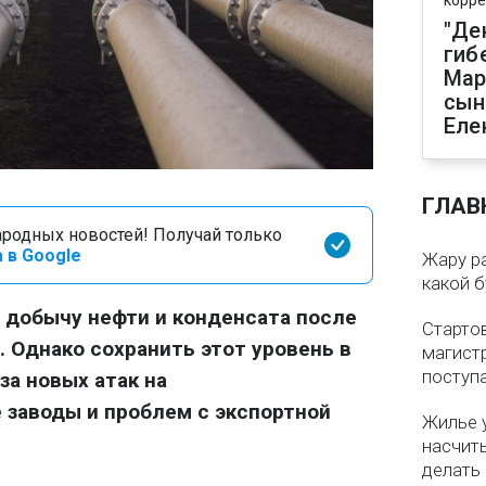
корре
"Де
гиб
Мар
сын
Еле
ГЛАВ
родных новостей! Получай только
 в Google
Жару р
какой б
 добычу нефти и конденсата после
Старто
 Однако сохранить этот уровень в
магистр
поступ
за новых атак на
заводы и проблем с экспортной
Жилье 
насчит
делать