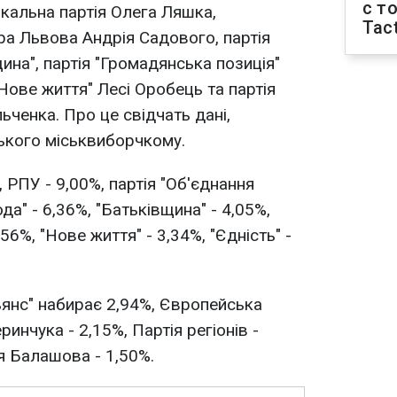
с т
икальна партія Олега Ляшка,
Tact
ра Львова Андрія Садового, партія
щина", партія "Громадянська позиція"
"Нове життя" Лесі Оробець та партія
ьченка. Про це свідчать дані,
ського міськвиборчкому.
, РПУ - 9,00%, партія "Об'єднання
да" - 6,36%, "Батьківщина" - 4,05%,
56%, "Нове життя" - 3,34%, "Єдність" -
янс" набирає 2,94%, Європейська
инчука - 2,15%, Партія регіонів -
ія Балашова - 1,50%.