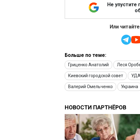
Не упустите 
об
Или читайте
Больше по теме:
Гриценко Анатолий
Леся Ороб
Киевский городской совет
УД
Валерий Омельченко
Украина