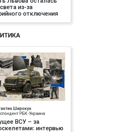
ть Львова осталась
 света из-за
рийного отключения
ИТИКА
тантин Широкун
спондент РБК-Украина
ущее ВСУ – за
оскелетами: интервью