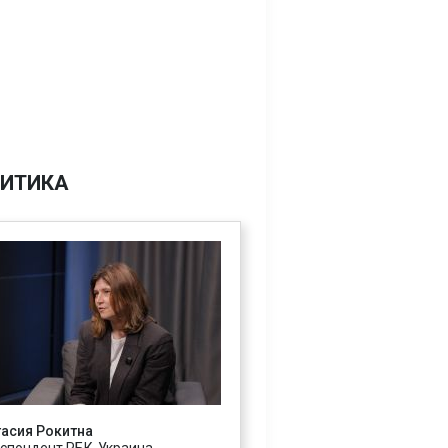
ИТИКА
асия Рокитна