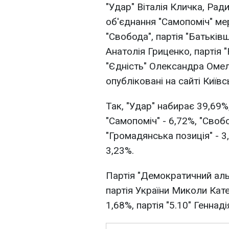
"Удар" Віталія Кличка, Рад
об'єднання "Самопоміч" ме
"Свобода", партія "Батьків
Анатолія Гриценко, партія 
"Єдність" Олександра Омел
опубліковані на сайті Київ
Так, "Удар" набирає 39,69%
"Самопоміч" - 6,72%, "Свобо
"Громадянська позиція" - 3,
3,23%.
Партія "Демократичний аль
партія України Миколи Катер
1,68%, партія "5.10" Геннад