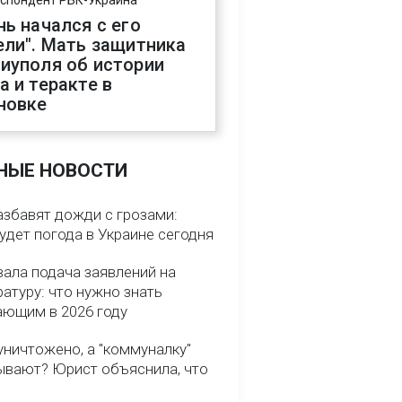
спондент РБК-Украина
нь начался с его
ели". Мать защитника
иуполя об истории
а и теракте в
новке
НЫЕ НОВОСТИ
азбавят дожди с грозами:
удет погода в Украине сегодня
вала подача заявлений на
атуру: что нужно знать
ающим в 2026 году
уничтожено, а "коммуналку"
ывают? Юрист объяснила, что