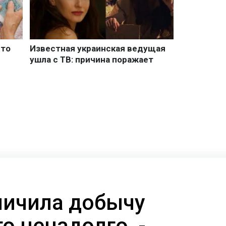
личила добычу
то ненадолго, -