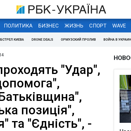
ПОЛИТИКА
БИЗНЕС
ЖИЗНЬ
СПОРТ
WAVE
БСТРЕЛ КИЕВА
DRONE DEALS
ОРМУЗСКИЙ ПРОЛИВ
ВОЙНА В УКРАИ
14
НОВО
проходять "Удар",
допомога",
"Батьківщина",
ка позиція",
 та "Єдність", -