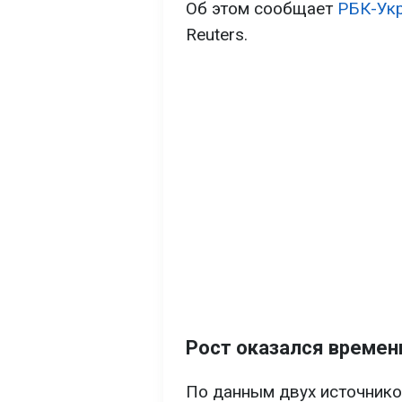
Об этом сообщает
РБК-Ук
Reuters.
Рост оказался време
По данным двух источников