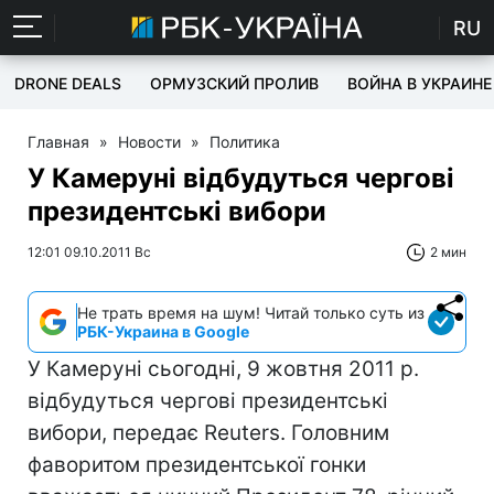
RU
DRONE DEALS
ОРМУЗСКИЙ ПРОЛИВ
ВОЙНА В УКРАИНЕ
Главная
»
Новости
»
Политика
У Камеруні відбудуться чергові
президентські вибори
12:01 09.10.2011 Вс
2 мин
Не трать время на шум! Читай только суть из
РБК-Украина в Google
У Камеруні сьогодні, 9 жовтня 2011 р.
відбудуться чергові президентські
вибори, передає Reuters. Головним
фаворитом президентської гонки