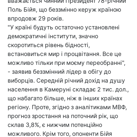
вважається чинний Президент 78-річний
Поль Бійя, що беззмінно керуж країною
впродовж 29 років.
"У країні будуть остаточно установлені
демократичні інститути, значно
скоротиться рівень бідності,
встановиться мир і процвітання. Все це
можливо тільки при моєму переобранні",
- заявив беззмінний лідер в обігу до
виборців. Середній річний дохід на душу
населення в Камеруні складає 2 тис. дол.,
що набагато більше, ніж в інших країнах
регіону. Проте, згідно з аналітиками МВФ,
прогноз зростання на поточний рік, що
склав 3,8%, є нижчим потенційно
можливого. Крім того, опоненти Бійя