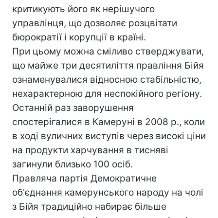
критикують його як нерішучого
управлінця, що дозволяє розцвітати
бюрократії і корупції в країні.
При цьому можна сміливо стверджувати,
що майже три десятиліття правління Бійя
ознаменувалися відносною стабільністю,
нехарактерною для неспокійного регіону.
Останній раз заворушення
спостерігалися в Камеруні в 2008 р., коли
в ході вуличних виступів через високі ціни
на продукти харчування в тисняві
загинули близько 100 осіб.
Правляча партія Демократичне
об'єднання камерунського народу на чолі
з Бійя традиційно набирає більше