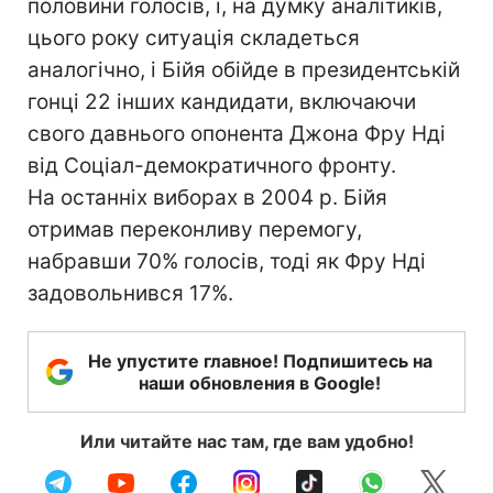
половини голосів, і, на думку аналітиків,
цього року ситуація складеться
аналогічно, і Бійя обійде в президентській
гонці 22 інших кандидати, включаючи
свого давнього опонента Джона Фру Нді
від Соціал-демократичного фронту.
На останніх виборах в 2004 р. Бійя
отримав переконливу перемогу,
набравши 70% голосів, тоді як Фру Нді
задовольнився 17%.
Не упустите главное! Подпишитесь на
наши обновления в Google!
Или читайте нас там, где вам удобно!