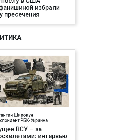
-послу в США
фанишиной избрали
у пресечения
ИТИКА
тантин Широкун
спондент РБК-Украина
ущее ВСУ – за
оскелетами: интервью