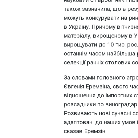
також зазначила, що в резу
можуть конкурувати на рин
в Україну. Причому вітчизн
матеріалу, вирощеному в Ук
вирощувати до 10 тис. росли
останнім часом найбільша 
селекції ранніх столових с
За словами головного агр
Євгенія Еремзіна, свого час
відношення до імпортних с
розсадники по виноградар
Розвивають нові сучасні со
адаптовані до наших умов 
сказав Еремзін.