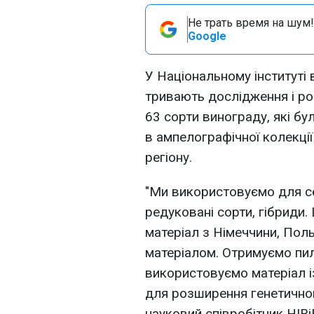
Не трать время на шум!
Google
У Національному інституті 
тривають дослідження і роб
63 сорти винограду, які бу
в ампелографічної колекці
регіону.
"Ми використовуємо для сел
редуковані сорти, гібриди.
матеріал з Німеччини, Пол
матеріалом. Отримуємо пил,
використовуємо матеріал із
для розширення генетичног
науковий співробітник НІВ