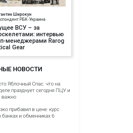
тантин Широкун
спондент РБК-Украина
ущее ВСУ – за
оскелетами: интервью
оп-менеджерами Rarog
ical Gear
НЫЕ НОВОСТИ
сто Яблочный Спас: что на
деле празднует сегодня ПЦУ и
о важно
зко прибавил в цене: курс
 банках и обменниках 6