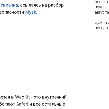
Бензин,
-Украина
, ссылаясь на разбор
показа
езопасности
Mysk
.
августа
Сухо и 
погода 
тся в WebKit - это внутренний
ботают Safari и все остальные