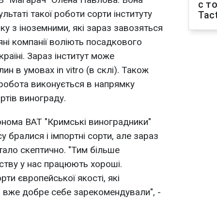
с т
льтаті такої роботи сорти інституту
Tact
ку з іноземними, які зараз завозяться
яні компанії воліють посадкового
раїні. Зараз інститут може
н в умовах in vitro (в склі). Також
робота виконується в напрямку
ортів винограду.
онома ВАТ "Кримські виноградники"
у бралися і імпортні сорти, але зараз
тало скептично. "Тим більше
ству у нас працюють хороші.
рти європейської якості, які
і вже добре себе зарекомендували", -