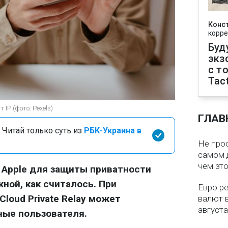
Конс
корре
Буд
экз
с т
Tact
IP (фото: Pexels)
ГЛАВ
 Читай только суть из
РБК-Украина в
Не про
самом 
чем эт
 Apple для защиты приватности
ной, как считалось. При
Евро ре
loud Private Relay может
валют в
августа
ные пользователя.