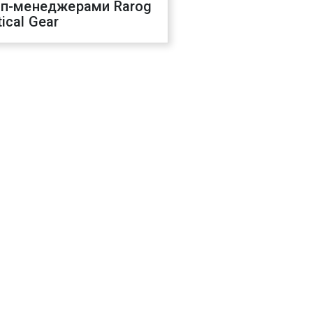
оп-менеджерами Rarog
ical Gear