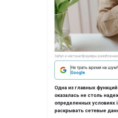
Safari и частные браузеры разоблачают 
Не трать время на шум!
Google
Одна из главных функций
оказалась не столь надеж
определенных условиях iC
раскрывать сетевые дан