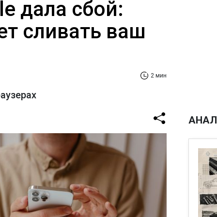
e дала сбой:
ет сливать ваш
2 мин
раузерах
АНАЛ