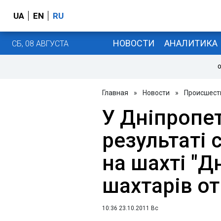
UA
EN
RU
НОВОСТИ
АНАЛИТИКА
СБ, 08 АВГУСТА
О
Главная
»
Новости
»
Происшест
У Дніпропет
результаті 
на шахті "Д
шахтарів о
10:36 23.10.2011 Вс