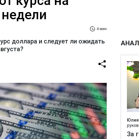
от курса на
 недели
4 мин
курс доллара и следует ли ожидать
АНАЛ
августа?
Юлия
руков
За 