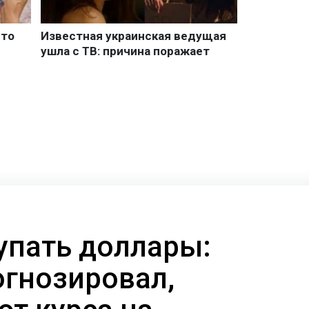
упать доллары:
огнозировал,