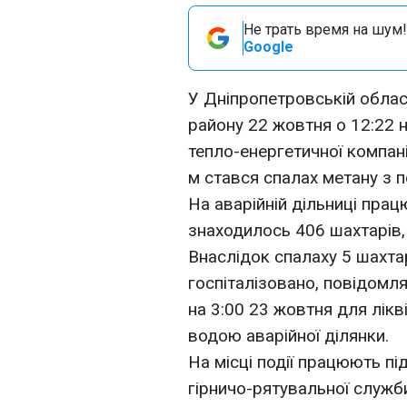
Не трать время на шум!
Google
У Дніпропетровській облас
району 22 жовтня о 12:22 
тепло-енергетичної компані
м стався спалах метану з 
На аварійній дільниці прац
знаходилось 406 шахтарів,
Внаслідок спалаху 5 шахтарі
госпіталізовано, повідомл
на 3:00 23 жовтня для лікв
водою аварійної ділянки.
На місці події працюють п
гірничо-рятувальної служб