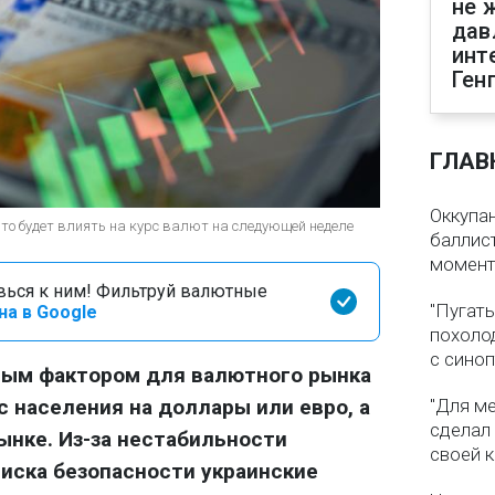
не 
дав
инт
Ген
ГЛАВ
Оккупа
 что будет влиять на курс валют на следующей неделе
баллист
момен
вься к ним! Фильтруй валютные
"Пугать
на в Google
похолод
с сино
вным фактором для валютного рынка
с населения на доллары или евро, а
"Для ме
сделал
ынке. Из-за нестабильности
своей 
риска безопасности украинские