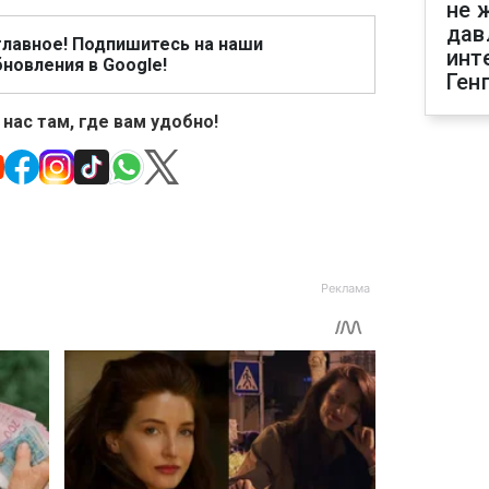
не 
дав
главное! Подпишитесь на наши
инт
новления в Google!
Ген
 нас там, где вам удобно!