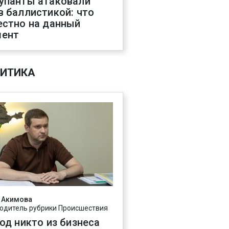
упанты атаковали
в баллистикой: что
естно на данный
ент
ИТИКА
 Акимова
одитель рубрики Происшествия
год никто из бизнеса