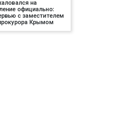
жаловался на
ление официально:
ервью с заместителем
прокурора Крымом