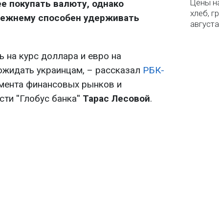
Цены на
е покупать валюту, однако
хлеб, г
режнему способен удерживать
августа
.
ь на курс доллара и евро на
ожидать украинцам, – рассказал
РБК-
мента финансовых рынков и
ти ''Глобус банка''
Тарас Лесовой
.