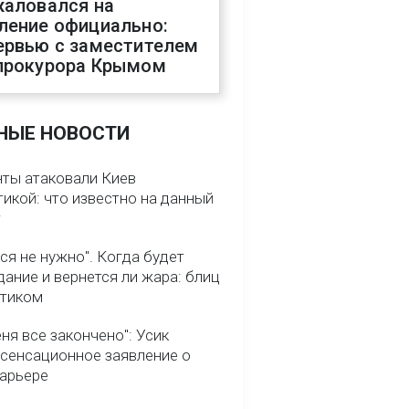
жаловался на
ление официально:
ервью с заместителем
прокурора Крымом
НЫЕ НОВОСТИ
нты атаковали Киев
икой: что известно на данный
т
ся не нужно". Когда будет
ание и вернется ли жара: блиц
птиком
ня все закончено": Усик
 сенсационное заявление о
карьере