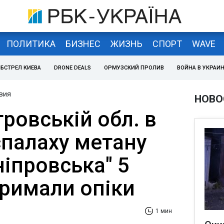
ПОЛИТИКА
БИЗНЕС
ЖИЗНЬ
СПОРТ
WAVE
БСТРЕЛ КИЕВА
DRONE DEALS
ОРМУЗСКИЙ ПРОЛИВ
ВОЙНА В УКРАИ
вия
НОВО
ровській обл. в
спалаху метану
ніпровська" 5
тримали опіки
1 мин