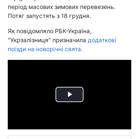
період масових зимових перевезень.
Потяг запустять з 18 грудня.
Як повідомляло РБК-Україна,
"Укрзалізниця" призначила
додаткові
поїзди на новорічні свята.
Play
Video