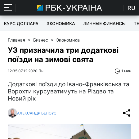
RU
КУРС ДОЛЛАРА
ЭКОНОМИКА
ЛИЧНЫЕ ФИНАНСЫ
T
Главная
»
Бизнес
»
Экономика
УЗ призначила три додаткові
поїзди на зимові свята
12:35 07.12.2020 Пн
1 мин
Додаткові поїзди до Івано-Франківська та
Ворохти курсуватимуть на Різдво та
Новий рік
АЛЕКСАНДР БЕЛОУС