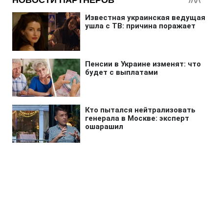
Главная
»
Бизнес
»
Финансы
НБУ обновил правила
финмониторинга: что изменится