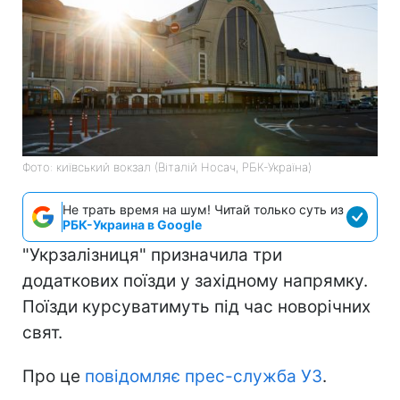
Фото: київський вокзал (Віталій Носач, РБК-Україна)
Не трать время на шум! Читай только суть из
РБК-Украина в Google
"Укрзалізниця" призначила три
додаткових поїзди у західному напрямку.
Поїзди курсуватимуть під час новорічних
свят.
Про це
повідомляє прес-служба УЗ
.