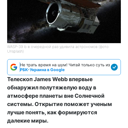
WASP-39 b в очередной раз удивила астрономов (фото:
Unsplash)
Не трать время на шум! Читай только суть из
РБК-Украина в Google
Телескоп James Webb впервые
обнаружил полутяжелую воду в
атмосфере планеты вне Солнечной
системы. Открытие поможет ученым
лучше понять, как формируются
далекие миры.