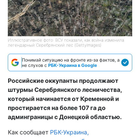
Иллюстративное фото: ВСУ показали, как война изменила
легендарный Серебрянский лес (GettyImages)
Понимай ситуацию на фронте из-за фактов, а
не слухов с
РБК-Украина в Google
Российские оккупанты продолжают
штурмы Серебрянского лесничества,
который начинается от Кременной и
простирается на более 107 га до
админграницы с Донецкой областью.
Как сообщает
РБК-Украина,