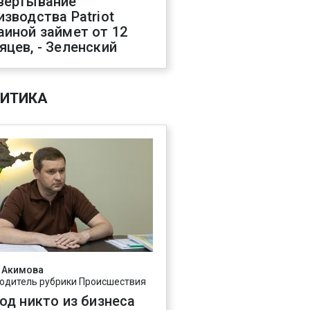
вертывание
изводства Patriot
аиной займет от 12
яцев, - Зеленский
ИТИКА
 Акимова
одитель рубрики Происшествия
год никто из бизнеса