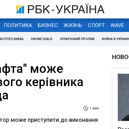
ПОЛИТИКА
БИЗНЕС
ЖИЗНЬ
СПОРТ
WAVE
БСТРЕЛ КИЕВА
DRONE DEALS
ОРМУЗСКИЙ ПРОЛИВ
ВОЙНА В УКРАИ
НОВО
афта" може
вого керівника
да
1 мин
ктор може приступити до виконання