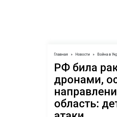
Главная
»
Новости
»
Война в Ук
РФ била ра
дронами, о
направлени
область: д
атаки