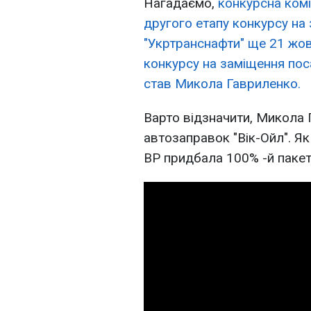
Нагадаємо,
конкурсна ком
другого етапу конкурсу на
"Укртранснафти" ще 21 жо
конкурсу на заміщення пос
став Микола Гавриленко.
Варто відзначити, Микола 
автозаправок "Вік-Ойл". Як
ВР придбала 100% -й пакет а