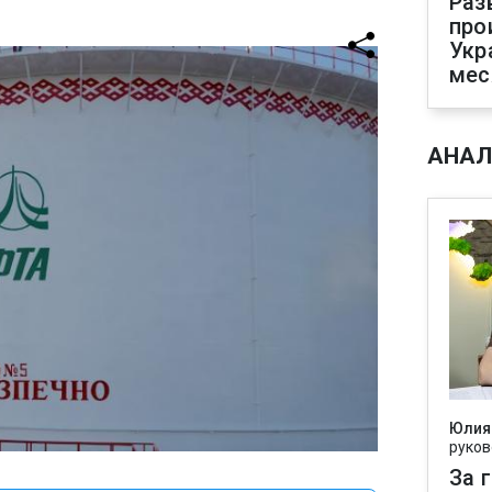
Раз
про
Укр
мес
АНАЛ
Юлия
руков
За 