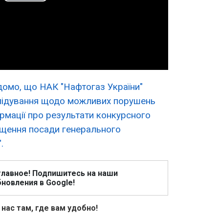
Play
Video
домо, що НАК "Нафтогаз України"
лідування щодо можливих порушень
рмації про результати конкурсного
іщення посади генерального
.
главное! Подпишитесь на наши
новления в Google!
 нас там, где вам удобно!