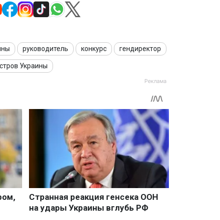
ины
руководитель
конкурс
гендиректор
стров Украины