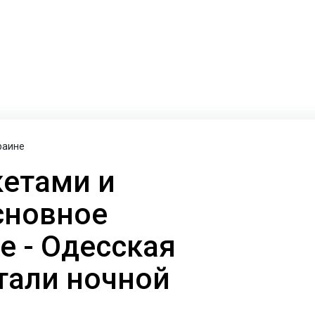
раине
кетами и
сновное
е - Одесская
етали ночной