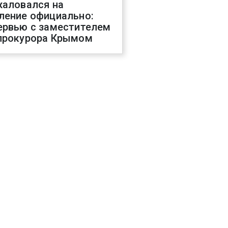
жаловался на
ление официально:
ервью с заместителем
прокурора Крымом