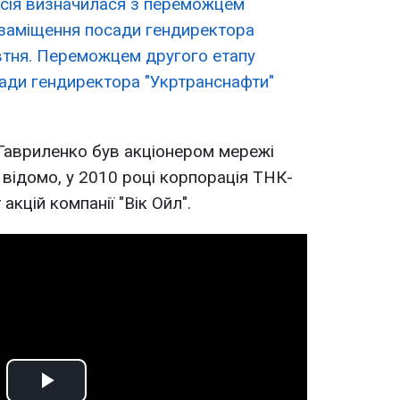
ісія визначилася з переможцем
 заміщення посади гендиректора
втня. Переможцем другого етапу
ади гендиректора "Укртранснафти"
Гавриленко був акціонером мережі
 відомо, у 2010 році корпорація ТНК-
кцій компанії "Вік Ойл".