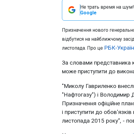
Не трать время на шум!
Google
Призначення нового генеральн
відбутися на найближчому засіда
РБК-Україн
листопада. Про це
За словами представника к
може приступити до викона
"Миколу Гавриленко внесли
"Нафтогазу") і Володимир 
Призначення офіційне план
і приступити до обов'язків
листопада 2015 року", - п