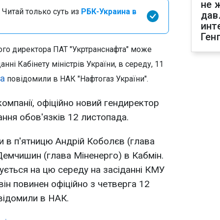
не 
 Читай только суть из
РБК-Украина в
дав
инт
Ген
ого директора ПАТ "Укртранснафта" може
нні Кабінету міністрів України, в середу, 11
а
повідомили в НАК "Нафтогаз України".
омпанії, офіційно новий гендиректор
ння обов'язків 12 листопада.
 в п'ятницю Андрій Коболєв (глава
Демчишин (глава Міненерго) в Кабмін.
ується на цю середу на засіданні КМУ
 він повинен офіційно з четверга 12
овідомили в НАК.