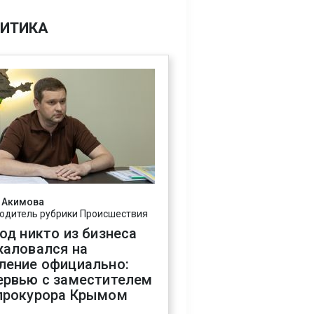
ИТИКА
 Акимова
одитель рубрики Происшествия
год никто из бизнеса
жаловался на
ление официально:
ервью с заместителем
прокурора Крымом