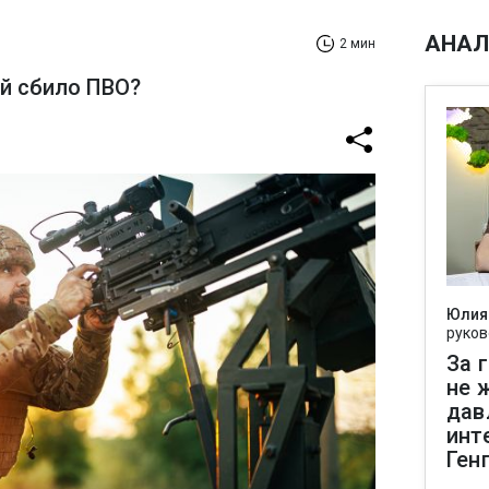
АНАЛ
2 мин
й сбило ПВО?
Юлия
руков
За 
не 
дав
инт
Ген