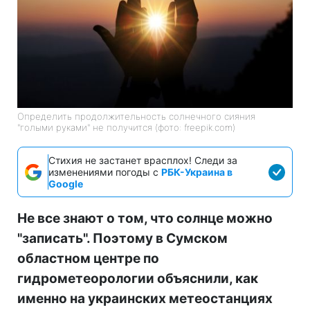
Определить продолжительность солнечного сияния
"голыми руками" не получится (фото: freepik.com)
Стихия не застанет врасплох! Следи за
изменениями погоды с
РБК-Украина в
Google
Не все знают о том, что солнце можно
"записать". Поэтому в Сумском
областном центре по
гидрометеорологии объяснили, как
именно на украинских метеостанциях