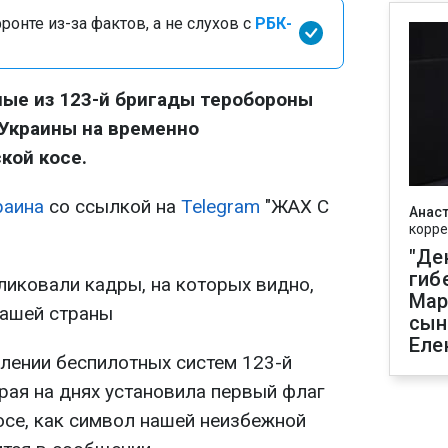
онте из-за фактов, а не слухов с
РБК-
ные из 123-й бригады теробороны
Украины на временно
кой косе.
раина
со ссылкой на
Telegram
"ЖАХ С
Анаст
корре
"Де
гиб
ликовали кадры, на которых видно,
Мар
нашей страны
сын
Еле
елении беспилотных систем 123-й
рая на днях установила первый флаг
осе, как символ нашей неизбежной