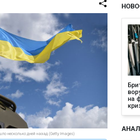
НОВО
Бри
вор
на 
кри
АНАЛ
о несколько дней назад (Getty Images)