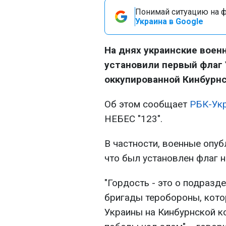
Понимай ситуацию на фр
Украина в Google
На днях украинские воен
установили первый флаг 
оккупированной Кинбурнс
Об этом сообщает
РБК-Ук
НЕБЕС "123".
В частности, военные опуб
что был установлен флаг 
"Гордость - это о подразд
бригады теробороны, кото
Украины на Кинбурнской к