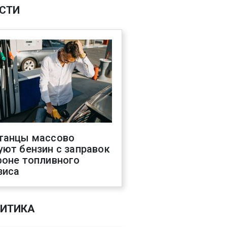
СТИ
танцы массово
уют бензин с заправок
фоне топливного
зиса
ИТИКА