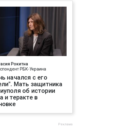
асия Рокитна
спондент РБК-Украина
нь начался с его
ели". Мать защитника
иуполя об истории
а и теракте в
новке