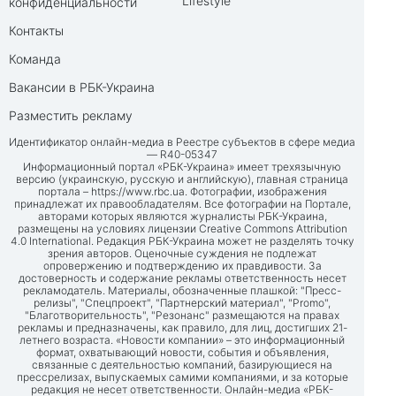
Lifestyle
конфиденциальности
Контакты
Команда
Вакансии в РБК-Украина
Разместить рекламу
Идентификатор онлайн-медиа в Реестре субъектов в сфере медиа
— R40-05347
Информационный портал «РБК-Украина» имеет трехязычную
версию (украинскую, русскую и английскую), главная страница
портала –
https://www.rbc.ua
. Фотографии, изображения
принадлежат их правообладателям. Все фотографии на Портале,
авторами которых являются журналисты РБК-Украина,
размещены на условиях лицензии Creative Commons Attribution
4.0 International. Редакция РБК-Украина может не разделять точку
зрения авторов. Оценочные суждения не подлежат
опровержению и подтверждению их правдивости. За
достоверность и содержание рекламы ответственность несет
рекламодатель. Материалы, обозначенные плашкой: "Пресс-
релизы", "Спецпроект", "Партнерский материал", "Promo",
"Благотворительность", "Резонанс" размещаются на правах
рекламы и предназначены, как правило, для лиц, достигших 21-
летнего возраста. «Новости компании» – это информационный
формат, охватывающий новости, события и объявления,
связанные с деятельностью компаний, базирующиеся на
прессрелизах, выпускаемых самими компаниями, и за которые
редакция не несет ответственности. Онлайн-медиа «РБК-