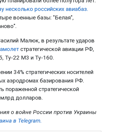
ую планировали более полутора лет.
у несколько российских авиабаз.
ыре военные базы: "Белая",
аново".
Василий Малюк, в результате ударов
самолет
стратегической авиации РФ,
5, Ту-22 М3 и Ту-160.
ении 34% стратегических носителей
ых аэродромах базирования РФ.
ь пораженной стратегической
7 млрд долларов.
ния о войне России против Украины
аина в Telegram.