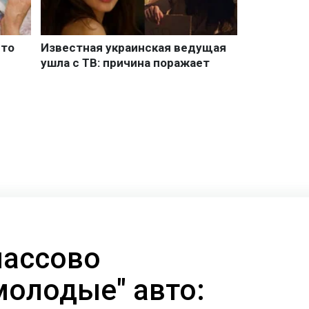
массово
молодые" авто: