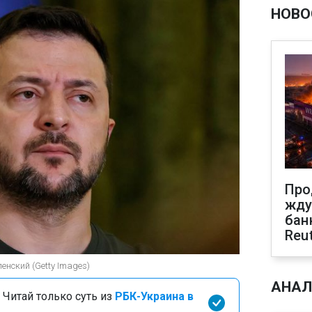
НОВО
Про
жду
бан
Reu
нский (Getty Images)
АНАЛ
 Читай только суть из
РБК-Украина в