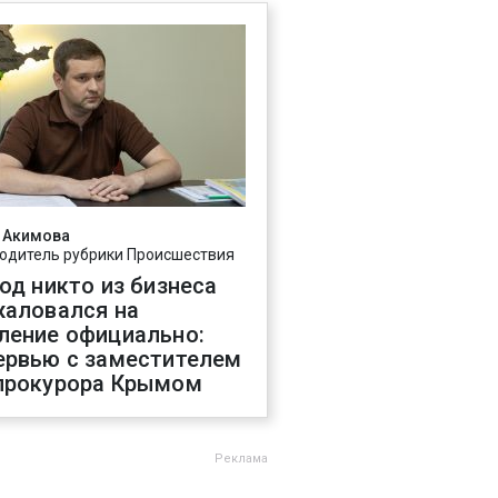
 Акимова
одитель рубрики Происшествия
год никто из бизнеса
жаловался на
ление официально:
ервью с заместителем
прокурора Крымом