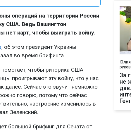
оны операций на территории России
ку США. Ведь Вашингтон
ы нет карт, чтобы выиграть войну.
а
, об этом президент Украины
азал во время брифинга.
Юлия
руков
 помогает, чтобы риторика США
За 
инцы проигрывают эту войну, что у нас
не 
так далее. Сейчас это звучит немножко
дав
инт
орожно говорю, потому что сейчас
Ген
твительно, настроение изменилось в
азал Зеленский.
дет большой брифинг для Сената от