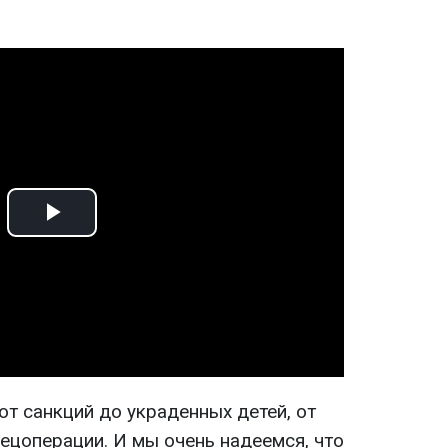
Play
Video
 от санкций до украденных детей, от
пецоперации. И мы очень надеемся, что